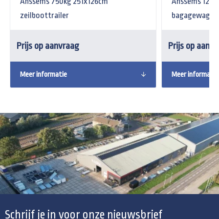
Anssems 750kg 251x126cm
Anssems 1200
zeilboottrailer
bagagewagen 
Prijs op aanvraag
Prijs op aanv
Meer informatie
Meer informatie
Schrijf je in voor onze nieuwsbrief