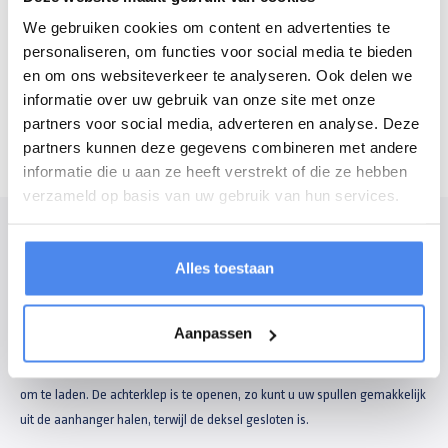
We gebruiken cookies om content en advertenties te
Openingstijden
personaliseren, om functies voor social media te bieden
Maandag - vrijdag
7:30 - 16:30 uur
en om ons websiteverkeer te analyseren. Ook delen we
Zaterdag
8:30 - 12:00 uur
informatie over uw gebruik van onze site met onze
partners voor social media, adverteren en analyse. Deze
partners kunnen deze gegevens combineren met andere
informatie die u aan ze heeft verstrekt of die ze hebben
verzameld op basis van uw gebruik van hun services.
Modelomschrijving
Alles toestaan
Anssems GTB1200 zeilboottrailer
De geremde enkelas Anssems GTB 1200 zeilboottrailer is standaard
Aanpassen
uitgerust met een deksel die naar de zijkant open kan. De aanhangwagen
is opgebouwd uit aluminium en is veelzijdig te gebruiken en comfortabel
om te laden. De achterklep is te openen, zo kunt u uw spullen gemakkelijk
uit de aanhanger halen, terwijl de deksel gesloten is.