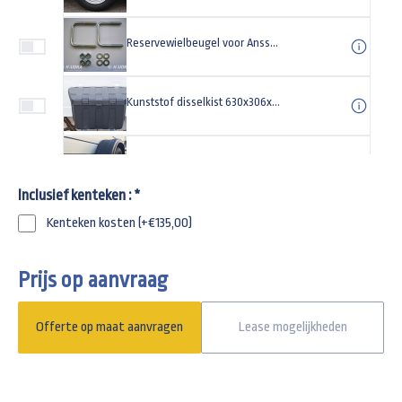
Reservewielbeugel voor Anssems GT V-dissel
Kunststof disselkist 630x306x355mm
Schokbrekerset gemonteerd voor Anssems bagagewagen geremd
Inclusief kenteken :
*
Gaffelslot (disselslot) SCM-goedgekeurd
Kenteken kosten (+€135,00)
Prijs op aanvraag
Universeel anti-diefstal kapslot type TAS
Offerte op maat aanvragen
Lease mogelijkheden