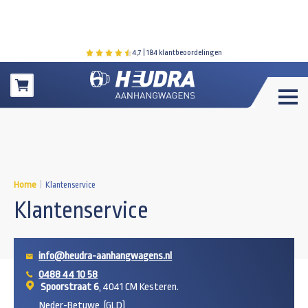
4,7
| 184 klantbeoordelingen
Winkelwagen
Home
|
Klantenservice
Klantenservice
info@heudra-aanhangwagens.nl
0488 44 10 58
Spoorstraat 6
, 4041 CM Kesteren.
Neder-Betuwe, (GLD)