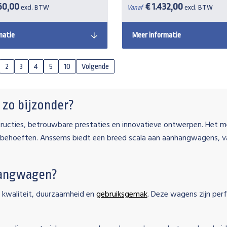
60,00
€ 1.432,00
excl. BTW
Vanaf
excl. BTW
matie
Meer informatie
2
3
4
5
10
Volgende
zo bijzonder?
ructies, betrouwbare prestaties en innovatieve ontwerpen. Het me
j uw behoeften. Anssems biedt een breed scala aan aanhangwagens,
hangwagen?
kwaliteit, duurzaamheid en
gebruiksgemak
. Deze wagens zijn perf