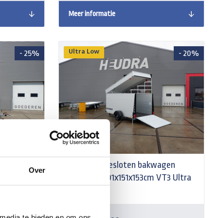
Meer informatie
Ultra Low
- 25%
- 20%
Anssems gesloten bakwagen
Over
GTB750
GTB1500 301x151x153cm VT3 Ultra
Low
 media te bieden en om ons