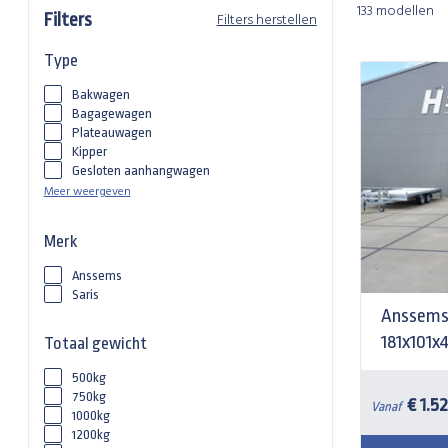
133 modellen
Filters herstellen
Filters
Type
Bakwagen
Bagagewagen
Plateauwagen
Kipper
Gesloten aanhangwagen
Meer weergeven
Merk
Anssems
Saris
Anssems
181x101x
Totaal gewicht
500kg
750kg
€ 1.5
Vanaf
1000kg
1200kg