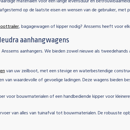
rdige materialen voor een lange levensduur en betrouwbaarheid, 
afgestemd op de laatste eisen en wensen van de gebruiker, met pra
boottrailer
, bagagewagen of kipper nodig? Anssems heeft voor elke
 Heudra aanhangwagens
t Anssems aanhangers. We bieden zowel nieuwe als tweedehands aa
ren
van uw zeilboot, met een stevige en waterbestendige construct
ren van waardevolle of gevoelige ladingen. Deze wagens bieden b
r voor bouwmaterialen of een handbediende kipper voor kleinere l
rvoer van alles van tuinafval tot bouwmaterialen. De robuuste op