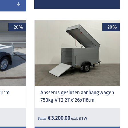
- 20%
- 20%
101cm
Anssems gesloten aanhangwagen
750kg VT2 211x126x118cm
€ 3.200,00
Vanaf
excl. BTW