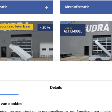
matie
Meer informatie
 voorraad leverbaar
- 20%
Heudra
ACTIEMODEL
Details
 bagagewagen GT750
Anssems bagagewagen 
x48cm
211x126x48cm
 van cookies
ent en advertenties te personaliseren, om functies voor social