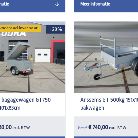
matie
Meer informatie
 voorraad leverbaar
- 20%
 bagagewagen GT750
Anssems GT 500kg 151x
x101x83cm
bakwagen
80,00
€ 740,00
excl. BTW
Vanaf
excl. BTW