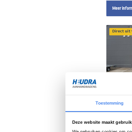
Meer infor
Direct uit
Toestemming
Anssems
201x101
Deze website maakt gebruik
We gebruiken cookies om cont