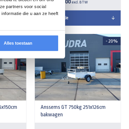
€ 4.800,00
Vanaf
excl. BTW
ze partners voor social
nformatie die u aan ze heeft
Meer informatie
- 20%
- 20%
Alles toestaan
5x150cm
Anssems GT 750kg 251x126cm
bakwagen