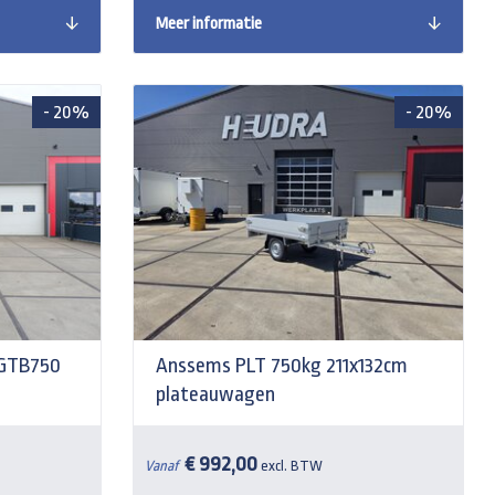
Meer informatie
- 20%
- 20%
GTB750
Anssems PLT 750kg 211x132cm
plateauwagen
€ 992,00
Vanaf
excl. BTW