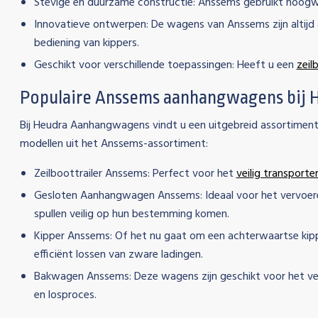
Stevige en duurzame constructie:
Anssems gebruikt hoogwaa
Innovatieve ontwerpen:
De wagens van Anssems zijn altijd 
bediening van kippers.
Geschikt voor verschillende toepassingen:
Heeft u een
zeil
Populaire Anssems aanhangwagens bij
Bij Heudra Aanhangwagens vindt u een uitgebreid assortimen
modellen uit het Anssems-assortiment:
Zeilboottrailer Anssems:
Perfect voor het
veilig transporte
Gesloten Aanhangwagen Anssems:
Ideaal voor het vervoe
spullen veilig op hun bestemming komen.
Kipper Anssems:
Of het nu gaat om een achterwaartse kippe
efficiënt lossen van zware ladingen.
Bakwagen Anssems:
Deze wagens zijn geschikt voor het ve
en losproces.