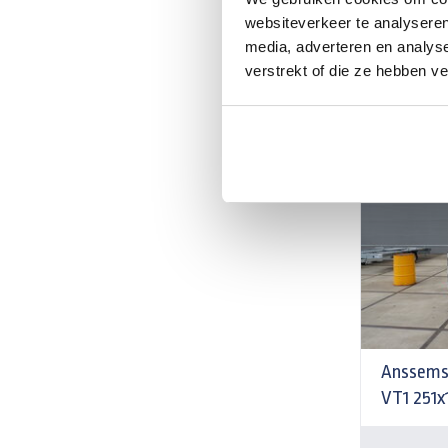
€ 1.6
Vanaf
websiteverkeer te analyseren
media, adverteren en analys
Meer infor
verstrekt of die ze hebben v
Anssems
VT1 251