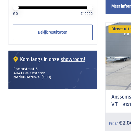
Meer infor
Minimale prijswaarde
Price maximum value
€
0
€
10000
Direct uit
Bekijk resultaten
Kom langs in onze
showroom!
Spoorstraat 6
4041 CM Kesteren
Neder-Betuwe, (GLD)
Anssems
VT1 181x
€ 2.0
Vanaf