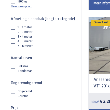
1300kg
Meer infor
Meer weergeven
Afmeting binnenbak (lengte-categorie)
Direct uit
1 - 2 meter
2 - 3 meter
3 - 4 meter
4 - 5 meter
5 - 6 meter
Aantal assen
Enkelas
Tandemas
Anssems
Ongeremd/geremd
VT1 201
Ongeremd
Geremd
€ 2.2
Vanaf
Prijs