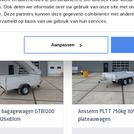
00,00
€ 1.999,00
excl. BTW
Vanaf
excl. BTW
. Ook delen we informatie over uw gebruik van onze site met on
e. Deze partners kunnen deze gegevens combineren met andere i
matie
Meer informatie
erzameld op basis van uw gebruik van hun services.
- 20%
Aanpassen
 bagagewagen GTB1200
Anssems PLTT 750kg 30
x126x83cm
plateauwagen