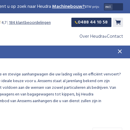
ent u op zoek naar Heudra
Machinebouw?
BTW prijs:
0488 44 10 58
4,7
|
184 klantbeoordelingen
Winkelw
Over Heudra
Contact
 en stevige aanhangwagen die uw lading veilig en efficiënt vervoert?
deale keuze voor u. Anssems staat al jarenlang bekend om zijn
 voldoen aan de wensen van zowel particulieren als bedrijven. Van
ngwagens en van bagagewagens tot kippers, bij Heudra
od van Anssems aanhangers die u van dienst zullen zijn in