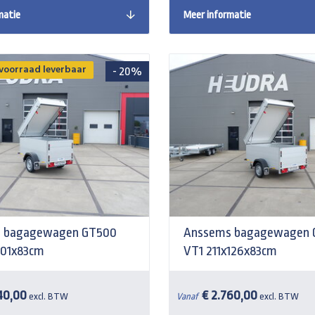
matie
Meer informatie
 voorraad leverbaar
- 20%
 bagagewagen GT500
Anssems bagagewagen 
101x83cm
VT1 211x126x83cm
40,00
€ 2.760,00
excl. BTW
Vanaf
excl. BTW