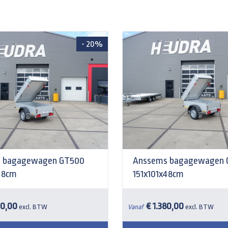
- 20%
 bagagewagen GT500
Anssems bagagewagen 
48cm
151x101x48cm
20,00
€ 1.380,00
excl. BTW
Vanaf
excl. BTW