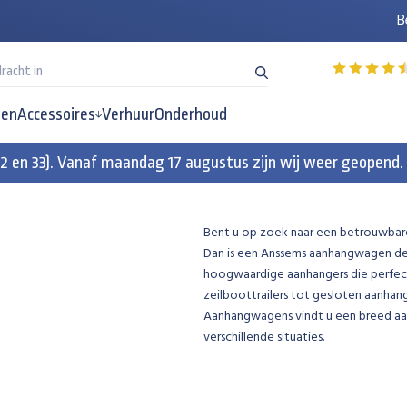
B
en
Accessoires
Verhuur
Onderhoud
32 en 33). Vanaf maandag 17 augustus zijn wij weer geopend.
Bent u op zoek naar een betrouwbare
Dan is een Anssems aanhangwagen de i
hoogwaardige aanhangers die perfect
zeilboottrailers tot gesloten aanha
Aanhangwagens vindt u een breed aanb
verschillende situaties.