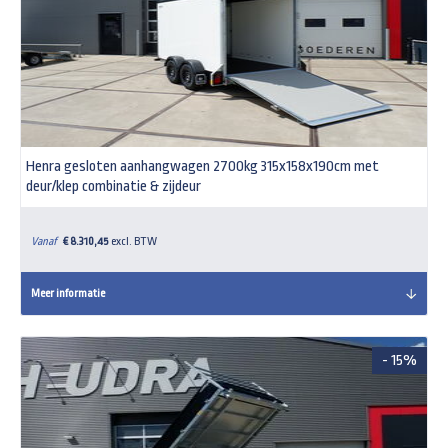
Henra gesloten aanhangwagen 2700kg 315x158x190cm met
deur/klep combinatie & zijdeur
Vanaf
€ 8.310,45
excl. BTW
Meer informatie
- 15%