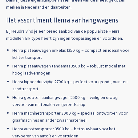
Dankzij deze eigenschappen is Henra een van de meest gekozen
merken in Nederland en daarbuiten.
Het assortiment Henra aanhangwagens
Bij Heudra vind je een breed aanbod van de populairste Henra
modellen. Elk type heeft zijn eigen toepassingen en voordelen.
Henra plateauwagen enkelas 1350 kg
– compact en ideaal voor
lichter transport
Henra plateauwagen tandemas 3500 kg
– robuust model met
hoog laadvermogen
Henra kipper driezijdig 2700 kg
– perfect voor grond-, puin- en
zandtransport
Henra gesloten aanhangwagen 2500 kg
– veilig en droog
vervoer van materialen en gereedschap
Henra machinetransporter 3000 kg
– speciaal ontworpen voor
graafmachines en ander zwaar materieel
Henra autotransporter 3500 kg
– betrouwbaar voor het
vervoeren van auto’s en voertuigen