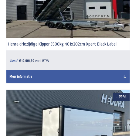
Henra driezijdige Kipper 3500kg 401x202cm Xpert Black Label
Vanaf
€ 10.007,90
excl. BTW
Meer informatie
- 15%