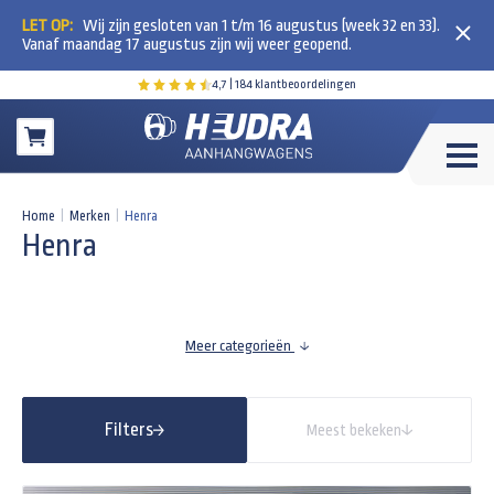
LET OP:
Wij zijn gesloten van 1 t/m 16 augustus (week 32 en 33).
Vanaf maandag 17 augustus zijn wij weer geopend.
4,7
| 184 klantbeoordelingen
Winkelwagen
Home
|
Merken
|
Henra
Henra
Meer categorieën
Filters
Meest bekeken