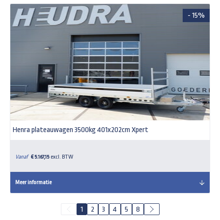
- 15%
Henra plateauwagen 3500kg 401x202cm Xpert
Vanaf
€ 5.167,15
excl. BTW
Meer informatie
1
2
3
4
5
8