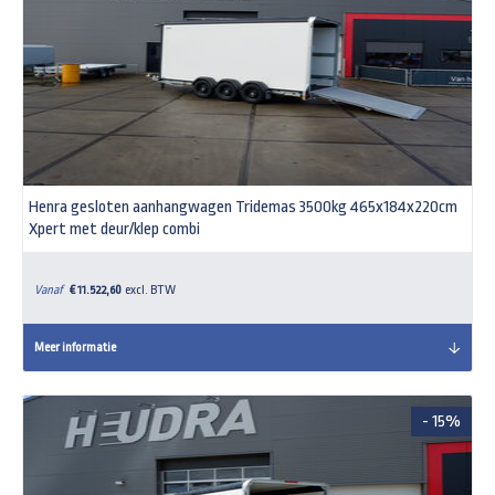
Henra gesloten aanhangwagen Tridemas 3500kg 465x184x220cm
Xpert met deur/klep combi
Vanaf
€ 11.522,60
excl. BTW
Meer informatie
- 15%