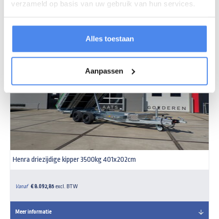
verzameld op basis van uw gebruik van hun services.
Meer informatie
Alles toestaan
- 15%
Aanpassen
Henra driezijdige kipper 3500kg 401x202cm
Vanaf
€ 8.092,85
excl. BTW
Meer informatie