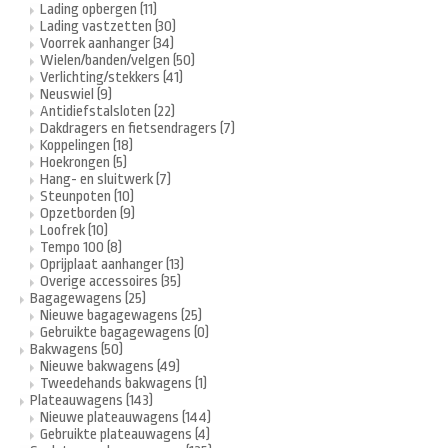
Lading opbergen
(11)
Lading vastzetten
(30)
Voorrek aanhanger
(34)
Wielen/banden/velgen
(50)
Verlichting/stekkers
(41)
Neuswiel
(9)
Antidiefstalsloten
(22)
Dakdragers en fietsendragers
(7)
Koppelingen
(18)
Hoekrongen
(5)
Hang- en sluitwerk
(7)
Steunpoten
(10)
Opzetborden
(9)
Loofrek
(10)
Tempo 100
(8)
Oprijplaat aanhanger
(13)
Overige accessoires
(35)
Bagagewagens
(25)
Nieuwe bagagewagens
(25)
Gebruikte bagagewagens
(0)
Bakwagens
(50)
Nieuwe bakwagens
(49)
Tweedehands bakwagens
(1)
Plateauwagens
(143)
Nieuwe plateauwagens
(144)
Gebruikte plateauwagens
(4)