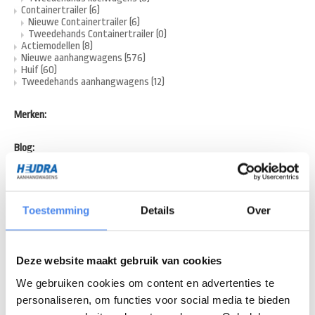
Containertrailer
(6)
Nieuwe Containertrailer
(6)
Tweedehands Containertrailer
(0)
Actiemodellen
(8)
Nieuwe aanhangwagens
(576)
Huif
(60)
Tweedehands aanhangwagens
(12)
Merken:
Blog:
Aanhanger kopen: waar moet je op letten in 2026?
Hoe werkt een geremde aanhanger precies?
Welke aanhanger moet je kopen? Complete keuzehulp
Hoe hard mag je met een aanhanger rijden? Dit moet je echt weten
Toestemming
Details
Over
Laatste nieuws:
Nieuwe Anssems KLT Pro kippers
Nieuw: de Hulco Benax Kipper
Deze website maakt gebruik van cookies
Veel gestelde vragen over aanhangwagens – helder uitgelegd
Aflevering maatwerk Heudrax machinetransporter
We gebruiken cookies om content en advertenties te
Aflevering maatwerk aanhangwagen aan GMB
personaliseren, om functies voor social media te bieden