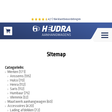
4,7
| 184 klantbeoordelingen
Winkelwagen
Sitemap
Categorieën:
Merken
(171)
Anssems
(135)
Hulco
(70)
Henra
(112)
Saris
(112)
Humbaur
(75)
Vlemmix
(32)
Maatwerk aanhangwagen
(60)
Accessoires
(420)
Lading afdekken
(72)