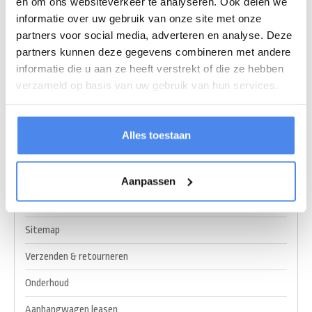
en om ons websiteverkeer te analyseren. Ook delen we
Vacatures:
informatie over uw gebruik van onze site met onze
HR Medewerker (16 uur)
Junior Monteur
partners voor social media, adverteren en analyse. Deze
Bijbaan (4-12 uur)
partners kunnen deze gegevens combineren met andere
Meer informatie
informatie die u aan ze heeft verstrekt of die ze hebben
verzameld op basis van uw gebruik van hun services.
Over ons
Algemene voorwaarden
Alles toestaan
Privacy Policy
Betaalmethoden
Aanpassen
Klantenservice
Sitemap
Verzenden & retourneren
Onderhoud
Aanhangwagen leasen