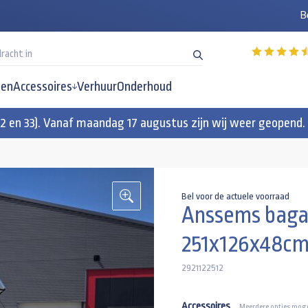
B
en
Accessoires
Verhuur
Onderhoud
32 en 33). Vanaf maandag 17 augustus zijn wij weer geopend.
Bel voor de actuele voorraad
Anssems bag
251x126x48c
2921122512
Accessoires
Meerdere opties moge