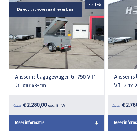
- 20%
Direct uit voorraad leverbaar
Anssems bagagewagen GT750 VT1
Anssems 
201x101x83cm
VT1 211x
€ 2.280,00
€ 2.76
Vanaf
excl. BTW
Vanaf
Meer informatie
Meer inform