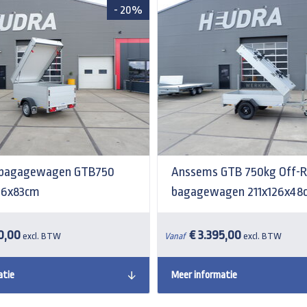
- 20%
bagagewagen GTB750
Anssems GTB 750kg Off-
126x83cm
bagagewagen 211x126x48
0,00
€ 3.395,00
excl. BTW
Vanaf
excl. BTW
atie
Meer informatie