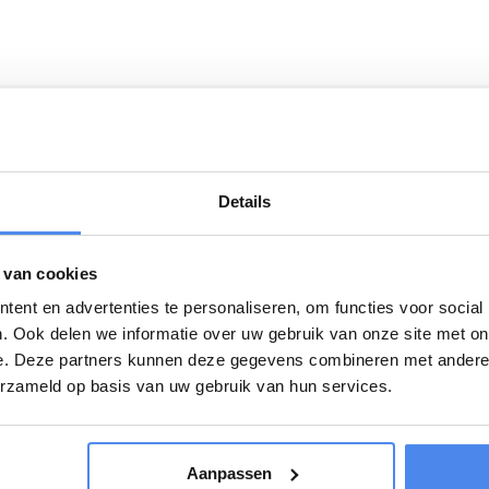
Details
Download
van Anssems. Bij dit ontwerp is rekening
Anssems-gt-ht-
 van cookies
dig in gebruik, onderhoudsvriendelijk en
gens goed en veilig af te sluiten.
ent en advertenties te personaliseren, om functies voor social
Anssems-algeme
. Ook delen we informatie over uw gebruik van onze site met on
n grote openingshoek.
e. Deze partners kunnen deze gegevens combineren met andere i
oed bereikbaar.
men zijn uitgevoerd in
erzameld op basis van uw gebruik van hun services.
en oplooprem zijn van de beste kwaliteit. Door
de weg en rijden ze ook op lange afstanden
Aanpassen