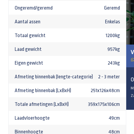
Ongeremd/geremd
Geremd
Aantal assen
Enkelas
Totaal gewicht
1200kg
Laad gewicht
957kg
V
Eigen gewicht
243kg
Afmeting binnenbak (lengte-categorie)
2 - 3 meter
O
M
Afmeting binnenbak (LxBxH)
251x126x48cm
Z
Totale afmetingen (LxBxH)
359x175x106cm
Laadvloerhoogte
49cm
Binnenhoogte
48cm