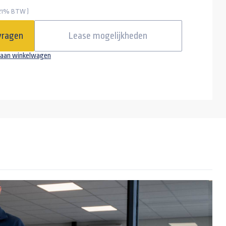
 21% BTW )
disselkist 630x306x355mm
vragen
Lease mogelijkheden
aan winkelwagen
Schokbrekerset gemonteerd voor Anssems bagagewagen geremd
Schokbrekerset + tempo 100 voor Anssems bagagewagen
t bescherming Heudra RVS
Gaffelslot voor een 1200kg tot 3000kg aanhangwagen SCM goedgekeurd alko