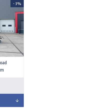
- 3%
Road
cm