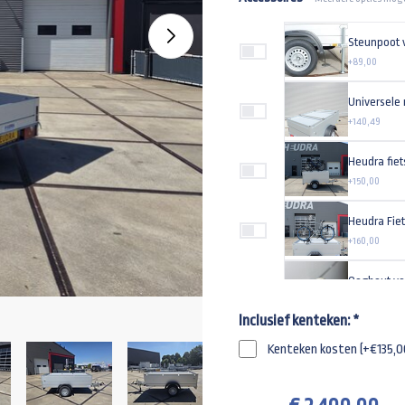
+89,00
+140,49
+150,00
+160,00
Oogbout v
+4,79
Inclusief kenteken:
*
Reservewiel
Kenteken kosten (+€135,0
+105,00
Reservewie