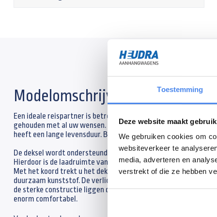
Toestemming
Modelomschrijving
Een ideale reispartner is betrouwbaar, zo ook de bagagewagens 
Deze website maakt gebruik
gehouden met al uw wensen. Hierdoor is deze aanhangwagen han
heeft een lange levensduur. Bovendien zijn de Anssems bagagewa
We gebruiken cookies om cont
websiteverkeer te analyseren
De deksel wordt ondersteund door sterke gasveren en heeft ee
media, adverteren en analys
Hierdoor is de laadruimte vanaf beide zijden en de achterkant g
Met het koord trekt u het deksel eenvoudig dicht. De spatscher
verstrekt of die ze hebben v
duurzaam kunststof. De verlichting, neuswiel, assen, koppeling 
de sterke constructie liggen de enkelas bagagewagens goed op 
enorm comfortabel.