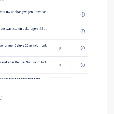
Steunpoot voor uw aanhangwagen Universeel (set)
Universele roestvast stalen dakdragers 138cm (lengte) | voor een Anssems bagagewagen 126cm (breedte)
Heudra fietsendrager Deluxe 25kg incl. montageset
-
+
Heudra Fietsendrager Deluxe Aluminium Incl. montage set
-
+
oor Anssems aanhangwagens
-
+
 185/70 R13
0)
lbeugel voor Anssems GT V-dissel