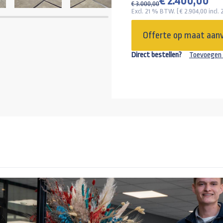
€ 2.400,00
€ 3.000,00
+17,45
Excl. 21 % BTW. ( €
2.904,00
incl.
Kunststof 
Offerte op maat aan
+74,00
Direct bestellen?
Toevoegen 
+310,00
+425,00
Achterlich
+63,67
+162,18