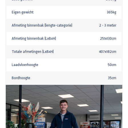
Eigen gewicht
365kg
Afmeting binnenbak (lengte-categorie)
2 - 3 meter
Afmeting binnenbak (LxBxH)
251x130cm
Totale afmetingen (LxBxH)
407x182cm
Laadvloerhoogte
50cm
Bordhoogte
35cm