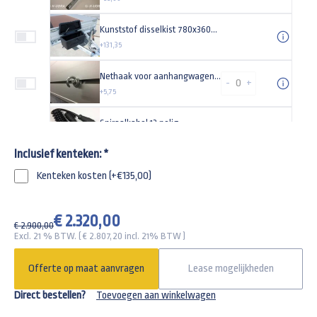
Kunststof disselkist 780x360x380mm
+131,35
Nethaak voor aanhangwagens met sleuven
-
+
+5,75
Spiraalkabel 13 polig
+51,90
Inclusief kenteken:
*
Steunpoot voor uw aanhangwagen Universeel (set)
Kenteken kosten (+€135,00)
+89,00
Huif 251x130x150cm voor Anssems BSX bakwagen
€ 2.320,00
€ 2.900,00
+1130,00
Excl. 21 % BTW. ( €
2.807,20
incl. 21% BTW )
Motorsteun voor 14 t/m 21 inch banden
Offerte op maat aanvragen
Lease mogelijkheden
+167,20
Direct bestellen?
Toevoegen aan winkelwagen
Opklapbare oprijplaat (tot 340kg laadvermogen)