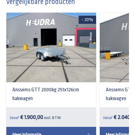
Vergelijkbare producten
- 20%
Anssems GTT 2000kg 251x126cm
Anssems GTT 
bakwagen
bakwagen
€ 1.900,00
€ 2.040,
Vanaf
excl. BTW
Vanaf
Meer informatie
Meer informatie