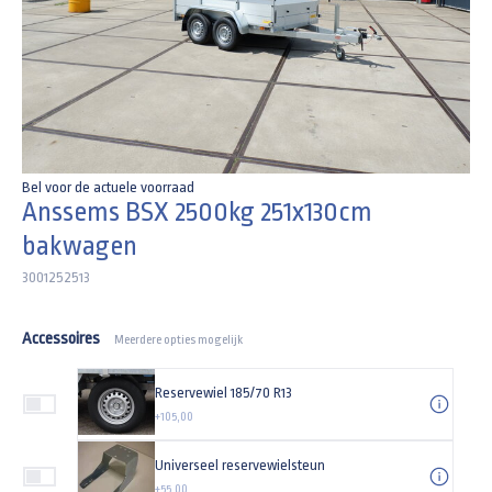
Bel voor de actuele voorraad
Anssems BSX 2500kg 251x130cm
bakwagen
3001252513
Accessoires
Meerdere opties mogelijk
Reservewiel 185/70 R13
+105,00
Universeel reservewielsteun
+55,00