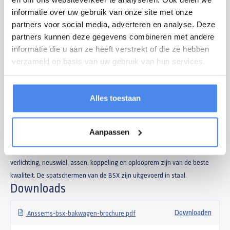
voor ondernemers en particulieren. Gebruikt u uw aanhangwagen
informatie over uw gebruik van onze site met onze
intensief en wenst u daarom kwaliteit? Dan is de BSX een goede keuze!
partners voor social media, adverteren en analyse. Deze
De Anssems BSX is verkrijgbaar in 7 verschillende uitvoeringen. De
partners kunnen deze gegevens combineren met andere
plaatsing van de wielen naast de bak zorgt voor extra stabiliteit en dit
informatie die u aan ze heeft verstrekt of die ze hebben
merkt u tijdens het laden en het rijden. Met zijn lage laadvloer is in- en
verzameld op basis van uw gebruik van hun services.
uitladen comfortabel.
Alles toestaan
Aan de basis van de BSX aanhangwagens staat een extreem sterk
chassis. Dit chassis bestaande uit stalen profielen is volbad
gegalvaniseerd. Zowel de buiten- als binnenzijde van alle profielen zijn
Aanpassen
hierdoor voorzien van een zinklaag. Roestvorming is door deze
behandeling onmogelijk en een lange levensduur is zo gegarandeerd! De
verlichting, neuswiel, assen, koppeling en oplooprem zijn van de beste
kwaliteit. De spatschermen van de BSX zijn uitgevoerd in staal.
Downloads
Downloaden
Anssems-bsx-bakwagen-brochure.pdf