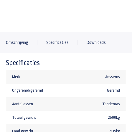
+197,91
Universeel anti-diefstal kapslot type TAS
+29,95
Gaffelslot (disselslot) SCM-goedgekeurd
Omschrijving
Specificaties
Downloads
+155,00
Specificaties
Merk
Anssems
Ongeremd/geremd
Geremd
Aantal assen
Tandemas
Totaal gewicht
2500kg
Laad gewicht
2135kg