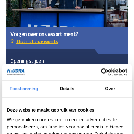
Vragen over ons assortiment?
Chat met onze experts
Openingstijden
Maandag - vrijdag
7:30 - 16:30 uur
Zaterdag
8:30 - 12:00 uur
Toestemming
Details
Over
Deze website maakt gebruik van cookies
Modelomschrijving
We gebruiken cookies om content en advertenties te
personaliseren, om functies voor social media te bieden
De Anssems BSX is een ijzersterke aanhangwagen van hoge kwaliteit
en om ons websiteverkeer te analyseren. Ook delen we