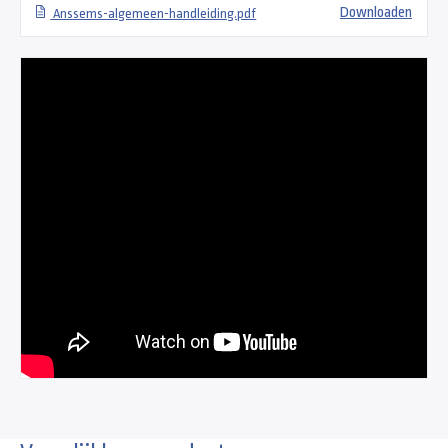
Downloaden
Anssems-algemeen-handleiding.pdf