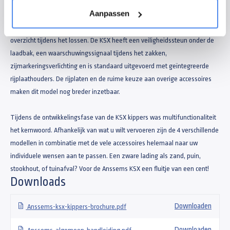
Aanpassen
Met de ingebouwde accu en de bijgeleverde acculader kunt u altijd
gebruikmaken van de kiepfunctie. Met de afstandsbediening heeft u goed
overzicht tijdens het lossen. De KSX heeft een veiligheidssteun onder de
laadbak, een waarschuwingssignaal tijdens het zakken,
zijmarkeringsverlichting en is standaard uitgevoerd met geïntegreerde
rijplaathouders. De rijplaten en de ruime keuze aan overige accessoires
maken dit model nog breder inzetbaar.
Tijdens de ontwikkelingsfase van de KSX kippers was multifunctionaliteit
het kernwoord. Afhankelijk van wat u wilt vervoeren zijn de 4 verschillende
modellen in combinatie met de vele accessoires helemaal naar uw
individuele wensen aan te passen. Een zware lading als zand, puin,
stookhout, of tuinafval? Voor de Anssems KSX een fluitje van een cent!
Downloads
Downloaden
Anssems-ksx-kippers-brochure.pdf
Downloaden