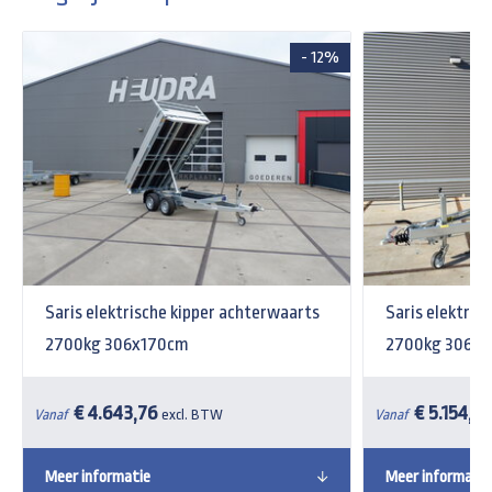
- 12%
Saris elektrische kipper achterwaarts
Saris elektris
2700kg 306x170cm
2700kg 306x18
€ 4.643,76
€ 5.154,16
Vanaf
excl. BTW
Vanaf
Meer informatie
Meer informatie