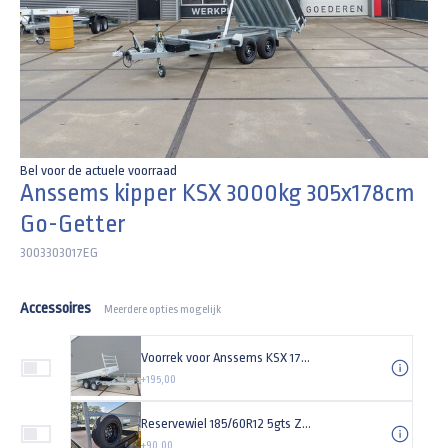
Bel voor de actuele voorraad
Anssems kipper KSX 3000kg 305x178cm
Go-Getter
3003303017EG
Accessoires
Meerdere opties mogelijk
Voorrek voor Anssems KSX 178cm (breedte) kipper
+195,00
Reservewiel 185/60R12 5gts Zwarte velg
+90,00