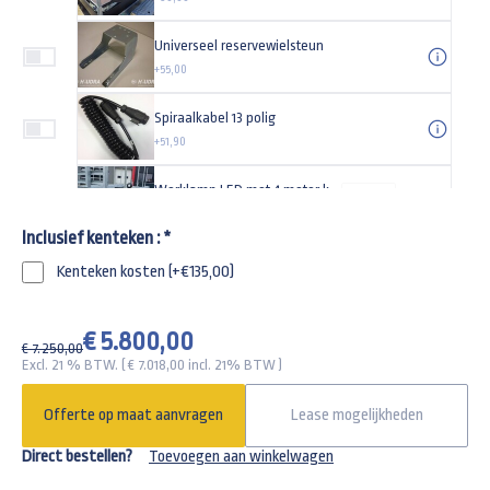
Universeel reservewielsteun
+55,00
Spiraalkabel 13 polig
+51,90
Werklamp LED met 4 meter kabel
-
+
+49,95
Inclusief kenteken :
*
Spanband 1000kg met enkele haak
Kenteken kosten (+€135,00)
-
+
+33,77
Steunpoot Anssems/Hulco aanhangwagen (set)
€ 5.800,00
€ 7.250,00
+280,00
Excl. 21 % BTW. ( €
7.018,00
incl. 21% BTW )
Vlakzeil voor Anssems KSX 305x178cm kipper
Offerte op maat aanvragen
Lease mogelijkheden
+440,00
Direct bestellen?
Toevoegen aan winkelwagen
Gaasdoek 305x180cm