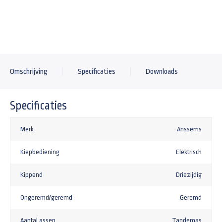
+125,00
Nethaak voor aanhangwagens met sleuven
-
+
+5,75
Loofrekken voor Anssems KSX 305x178x70cm
Omschrijving
Specificaties
Downloads
+1225,00
Achterlicht bescherming Heudra RVS zwart
Specificaties
+89,69
Gaffelslot voor een 1200kg tot 3000kg aanhangwagen SCM goedgekeurd alko
Merk
Anssems
+162,18
Kiepbediening
Elektrisch
Universeel anti-diefstal kapslot type TAS
+29,95
Kippend
Driezijdig
Ongeremd/geremd
Geremd
Aantal assen
Tandemas