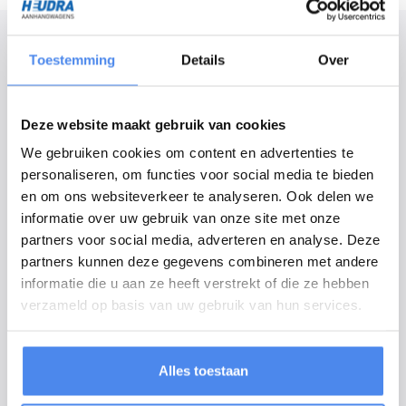
Modelomschrijving
Toestemming
Details
Over
De Go-Getter is een extra optie die uw nieuwe Anssems KSX 3000kg
305x178cm een strakke black edition uitstraling geeft, voorzien van:
Deze website maakt gebruik van cookies
Zwarte aluminium borden
We gebruiken cookies om content en advertenties te
Zwarte velgen
Zwarte disselkist
personaliseren, om functies voor social media te bieden
Volledig LED-verlichting
en om ons websiteverkeer te analyseren. Ook delen we
informatie over uw gebruik van onze site met onze
partners voor social media, adverteren en analyse. Deze
Met zijn driezijdige kiepfunctie tot 49° en zijn robuuste kwaliteit is de
partners kunnen deze gegevens combineren met andere
Anssems KSX een stuk gereedschap voor de intensieve gebruiker. De
informatie die u aan ze heeft verstrekt of die ze hebben
Anssems KSX heeft een robotgelast chassis. De v-dissel met zijn lange
verzameld op basis van uw gebruik van hun services.
vrije lengte van 145 cm is zeer stabiel. Het bovenchassis is voorzien van
vele langsliggers die zorgen voor de extreem goede ondersteuning van
de stalen vloerplaat. De kippers zijn 100% houtvrij en een lange
Alles toestaan
levensduur is hierdoor gegarandeerd!