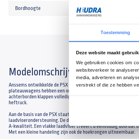
Bordhoogte
30cm
Toestemming
Deze website maakt gebruik
We gebruiken cookies om cont
Modelomschrijving
websiteverkeer te analyseren
media, adverteren en analys
Anssems ontwikkelde de PSX serie speciaal met het oog op de w
verstrekt of die ze hebben v
plateauwagens hebben een onderscheidend vermogen door een ze
achterborden klappen volledig tot onder de laadvloer weg wat h
heftruck.
Aan de basis van de PSX staat een ijzersterk chassis. De dwarsl
laadvloerondersteuning. De duurzame zinklaag, verlichting, neu
A-kwaliteit. Een vlakke laadvloer creëert u eenvoudig doordat
Met een kleine handeling zijn ook de hoekrongen uitneembaar.