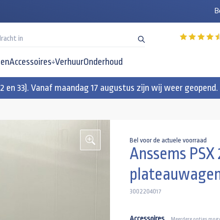
B
en
Accessoires
Verhuur
Onderhoud
32 en 33). Vanaf maandag 17 augustus zijn wij weer geopend.
Bel voor de actuele voorraad
Anssems PSX 
plateauwage
3002204017
Accessoires
Meerdere opties moge