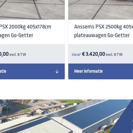
PSX 2000kg 405x178cm
Anssems PSX 2500kg 405
agen Go-Getter
plateauwagen Go-Getter
0,00
€ 3.420,00
excl. BTW
Vanaf
excl. BTW
atie
Meer informatie