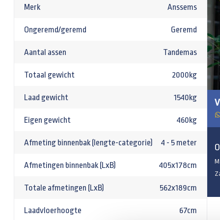
Merk
Anssems
Ongeremd/geremd
Geremd
Aantal assen
Tandemas
Totaal gewicht
2000kg
Laad gewicht
1540kg
V
Eigen gewicht
460kg
Afmeting binnenbak (lengte-categorie)
4 - 5 meter
O
M
Afmetingen binnenbak (LxB)
405x178cm
Z
Totale afmetingen (LxB)
562x189cm
Laadvloerhoogte
67cm