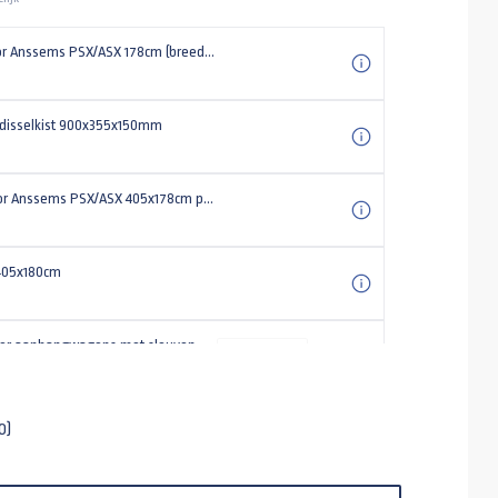
Voorrek voor Anssems PSX/ASX 178cm (breedte) plateauwagen
disselkist 900x355x150mm
Vlakzeil voor Anssems PSX/ASX 405x178cm plateauwagen
405x180cm
or aanhangwagens met sleuven
-
+
 155/80 R13
0)
 reservewielsteun