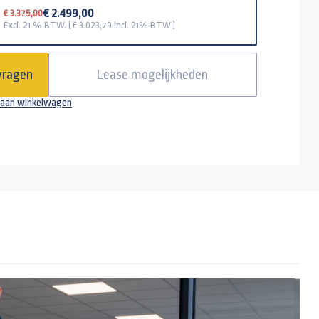
€ 2.499,00
€ 3.375,00
Excl. 21 % BTW. ( €
3.023,79
incl. 21% BTW )
l 13 polig
vragen
Lease mogelijkheden
t bescherming Heudra RVS
aan winkelwagen
anti-diefstal kapslot type TAS
(disselslot) SCM-goedgekeurd