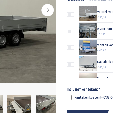
+195,00
Aluminium 
+212,45
+530,00
Gaasdoek 
+145,00
Nethaak vo
+5,75
Inclusief kenteken:
*
Reservewiel
Kenteken kosten (+€135,0
+84,94
Universeel