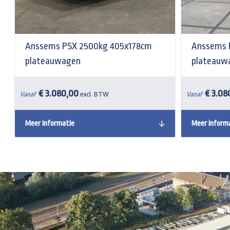
Anssems PSX 2500kg 405x178cm
Anssems 
plateauwagen
plateauw
€ 3.080,00
€ 3.08
Vanaf
excl. BTW
Vanaf
Meer informatie
Meer inform