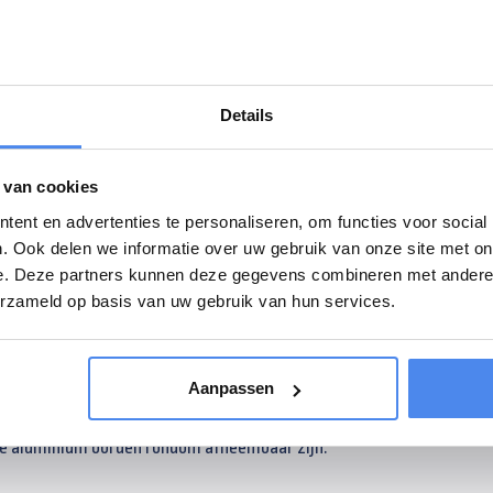
Details
 van cookies
ent en advertenties te personaliseren, om functies voor social
Download
. Ook delen we informatie over uw gebruik van onze site met on
e. Deze partners kunnen deze gegevens combineren met andere i
ensen van de professionele gebruiker. De PSX
erzameld op basis van uw gebruik van hun services.
Anssems-psx-pl
er royale standaarduitrusting. De zij- en
andig is tijdens het laden en lossen met een
Anssems-algeme
Aanpassen
iggers in dit chassis zorgen voor een optimale
swiel, assen, koppeling en oplooprem zijn van
 de aluminium borden rondom afneembaar zijn.