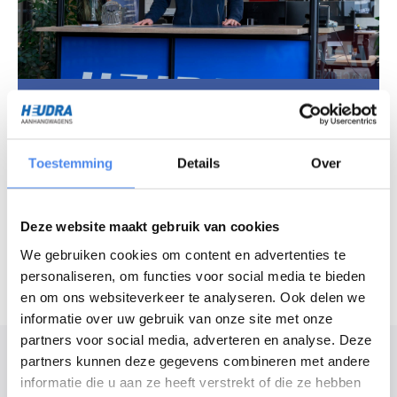
Vragen over ons assortiment?
Chat met onze experts
Toestemming
Details
Over
Openingstijden
Maandag - vrijdag
7:30 - 16:30 uur
Deze website maakt gebruik van cookies
Zaterdag
8:30 - 12:00 uur
We gebruiken cookies om content en advertenties te
personaliseren, om functies voor social media te bieden
en om ons websiteverkeer te analyseren. Ook delen we
informatie over uw gebruik van onze site met onze
partners voor social media, adverteren en analyse. Deze
Modelomschrijving
partners kunnen deze gegevens combineren met andere
informatie die u aan ze heeft verstrekt of die ze hebben
Ontdek de
Anssems PSX Go-Getter
met: