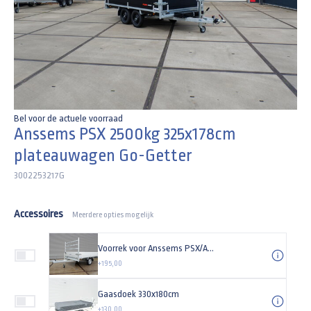
Bel voor de actuele voorraad
Anssems PSX 2500kg 325x178cm
plateauwagen Go-Getter
3002253217G
Accessoires
Meerdere opties mogelijk
Voorrek voor Anssems PSX/ASX 178cm (breedte) plateauwagen
+195,00
Gaasdoek 330x180cm
+130,00