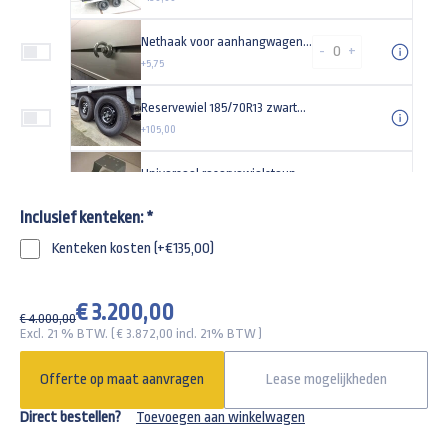
Nethaak voor aanhangwagens met sleuven
-
+
+5,75
Reservewiel 185/70R13 zwarte velg
+105,00
Universeel reservewielsteun
+55,00
Inclusief kenteken:
*
Gaffelslot voor een 1200kg tot 3000kg aanhangwagen SCM goedgekeurd alko
Kenteken kosten (+€135,00)
+162,18
Universeel anti-diefstal kapslot type TAS
€ 3.200,00
€ 4.000,00
+29,95
Excl. 21 % BTW. ( €
3.872,00
incl. 21% BTW )
Offerte op maat aanvragen
Lease mogelijkheden
Direct bestellen?
Toevoegen aan winkelwagen