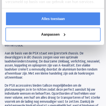
Zwarte aluminium borden
verzameld op basis van uw gebruik van hun services.
Zwarte velgen
Zwarte disselkist
Zwarte side skirts
Volledig LED-verlichting
Alles toestaan
Anssems ontwikkelde de PSX serie speciaal met het oog op de
wensen van de professionele gebruiker. De PSX plateauwagens
hebben een onderscheidend vermogen door een zeer royale
Aanpassen
standaarduitrusting. De zij- en achterborden klappen volledig tot
onder de laadvloer weg wat handig is tijdens het laden en lossen met
een heftruck.
Aan de basis van de PSX staat een ijzersterk chassis. De
dwarsliggers in dit chassis zorgen voor een optimale
laadvloerondersteuning. De duurzame zinklaag, verlichting, neuswiel,
assen, koppeling en oplooprem zijn van A-kwaliteit. Een vlakke
laadvloer creëert u eenvoudig doordat de aluminium borden rondom
afneembaar zijn. Met een kleine handeling zijn ook de hoekrongen
uitneembaar.
De PSX accessoires bieden talloze mogelijkheden om de
plateauwagen zo in te richten zodat deze perfect aansluit bij uw
individuele wensen en behoeften. Opzetborden of loofrekken voor
meer volume, een huif om alles droog te transporteren of het sterke
voorrek om de lading nog eenvoudiger vast te zetten. Dankzij de
geïntegreerde bindrail plaatst u gemakkelijk het aantal bindogen of