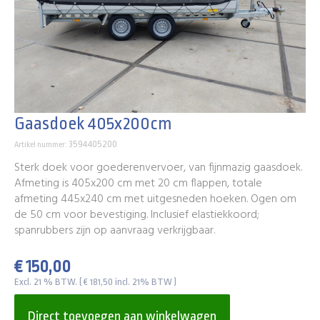
Gaasdoek 405x200cm
3594405200
Artikel nummer:
Sterk doek voor goederenvervoer, van fijnmazig gaasdoek.
Afmeting is 405x200 cm met 20 cm flappen, totale
afmeting 445x240 cm met uitgesneden hoeken. Ogen om
de 50 cm voor bevestiging. Inclusief elastiekkoord;
spanrubbers zijn op aanvraag verkrijgbaar.
€ 150,00
Excl. 21 % BTW. ( € 181,50 incl. 21% BTW )
Direct toevoegen aan winkelwagen