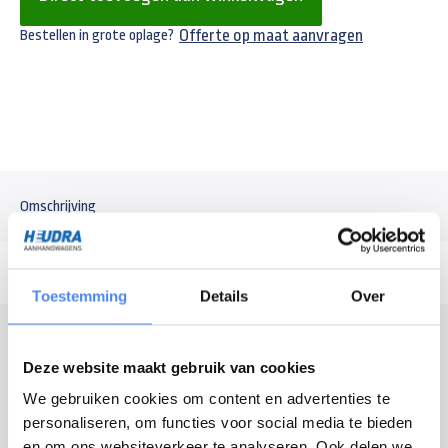
Offerte op maat aanvragen
Bestellen in grote oplage?
Omschrijving
Toestemming
Details
Over
Modelomschrijving
Deze website maakt gebruik van cookies
Sterk doek voor goederenvervoer, van fijnmazig gaasdoek. Afmeting is
We gebruiken cookies om content en advertenties te
405x200 cm met 20 cm flappen, totale afmeting 445x240 cm met
personaliseren, om functies voor social media te bieden
uitgesneden hoeken. Ogen om de 50 cm voor bevestiging. Inclusief
en om ons websiteverkeer te analyseren. Ook delen we