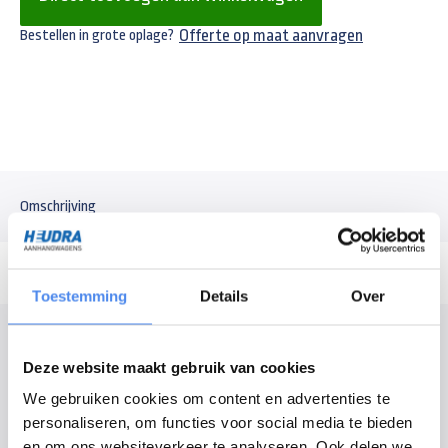
Offerte op maat aanvragen
Bestellen in grote oplage?
Omschrijving
Toestemming
Details
Over
Modelomschrijving
Deze website maakt gebruik van cookies
Sterk doek voor goederenvervoer, van fijnmazig gaasdoek. Afmeting is
We gebruiken cookies om content en advertenties te
500x200 cm met 20 cm flappen, totale afmeting 540x240 cm met
personaliseren, om functies voor social media te bieden
uitgesneden hoeken. Ogen om de 50 cm voor bevestiging. Inclusief
en om ons websiteverkeer te analyseren. Ook delen we