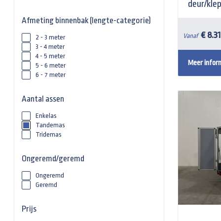
deur/kle
Afmeting binnenbak (lengte-categorie)
€ 8.3
Vanaf
2 - 3 meter
3 - 4 meter
4 - 5 meter
Meer infor
5 - 6 meter
6 - 7 meter
Aantal assen
Enkelas
Tandemas
Tridemas
Ongeremd/geremd
Ongeremd
Geremd
Prijs