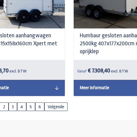
esloten aanhangwagen
Humbaur gesloten aanh
315x158x160cm Xpert met
2500kg 407x177x200cm
oprijklep
58,70
€ 7.308,40
excl. BTW
Vanaf
excl. BTW
matie
Meer informatie
2
3
4
5
6
Volgende