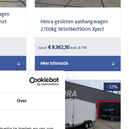
agen
met
Henra gesloten aanhangwagen
2700kg 365x184x190cm Xpert
€ 8.362,30
Vanaf
excl. BTW
Meer informatie
- 20%
- 12%
Over
 media te bieden en om ons