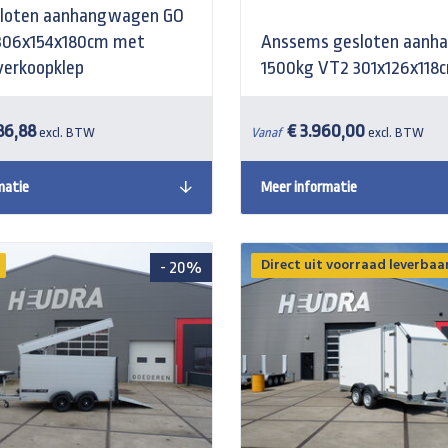
esloten aanhangwagen GO
306x154x180cm met
Anssems gesloten aanh
verkoopklep
1500kg VT2 301x126x118
86,88
€ 3.960,00
excl. BTW
Vanaf
excl. BTW
matie
Meer informatie
Direct uit voorraad leverbaa
- 20%