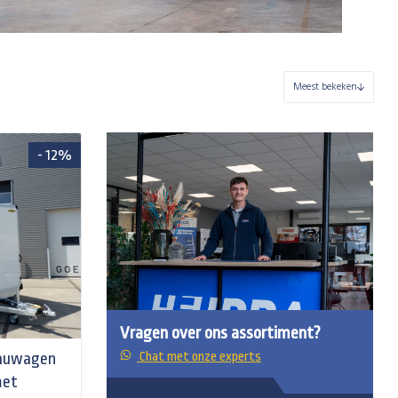
Meest bekeken
- 12%
Vragen over ons assortiment?
eauwagen
Chat met onze experts
met