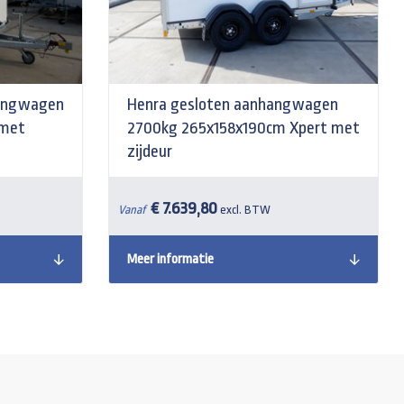
angwagen
Henra gesloten aanhangwagen
 met
2700kg 265x158x190cm Xpert met
zijdeur
€ 7.639,80
Vanaf
excl. BTW
Meer informatie