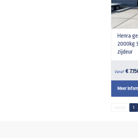
Henra g
2000kg 
zijdeur
€ 7.1
Vanaf
Meer infor
Vorige
1