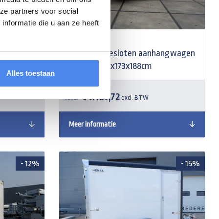
ze partners voor social
nformatie die u aan ze heeft
angwagen
Humbaur gesloten aanhangwagen
cm
3000kg 418x173x188cm
Alles toestaan
€ 8.420,72
Vanaf
excl. BTW
Meer informatie
- 12%
- 15%