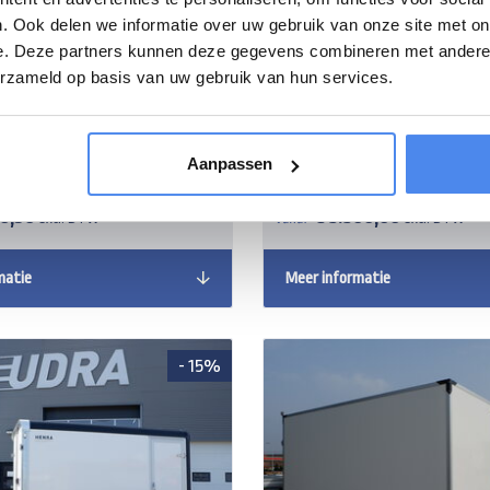
. Ook delen we informatie over uw gebruik van onze site met on
e. Deze partners kunnen deze gegevens combineren met andere i
erzameld op basis van uw gebruik van hun services.
esloten aanhangwagen GO
356x169x200cm met
Anssems gesloten aanh
lep
2500kg VT4 301x151x188
Aanpassen
36,96
€ 5.500,00
excl. BTW
Vanaf
excl. BTW
matie
Meer informatie
- 15%