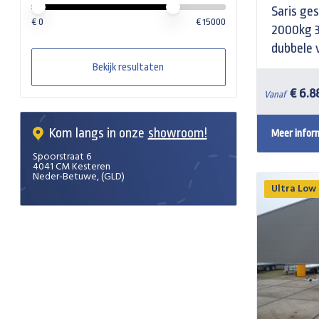
Minimale prijswaarde
Price maximum value
Saris g
€
0
€
15000
2000kg 
dubbele 
Bekijk resultaten
€ 6.8
Vanaf
Kom langs in onze
showroom!
Meer infor
Spoorstraat 6
4041 CM Kesteren
Neder-Betuwe, (GLD)
Ultra Low