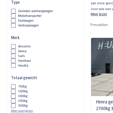
Type
aan onze spec
voor wie een 
Gesloten aanhangwagen
Meer lezen
Motortransporter
Koelwagen
71 modellen
Verkoopwagen
Merk
Anssems
Henra
Saris
Humbaur
Heudra
Totaal gewicht
750kg
1200kg
1300kg
1350kg
Henra g
1500kg
2700kg 
Meer weergeven