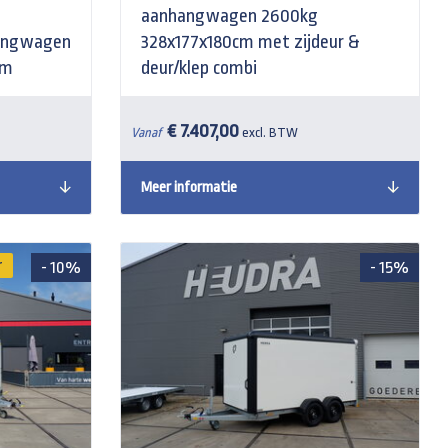
aanhangwagen 2600kg
angwagen
328x177x180cm met zijdeur &
cm
deur/klep combi
€ 7.407,00
Vanaf
excl. BTW
Meer informatie
r
- 10%
- 15%