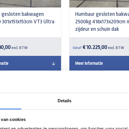
 gesloten bakwagen
Humbaur gesloten bakw
301x151x153cm VT3 Ultra
2500kg 418x173x209cm 
zijdeur en schuin dak
80,00
€ 10.225,00
excl. BTW
Vanaf
excl. BTW
matie
Meer informatie
- 12%
Details
 van cookies
ent en advertenties te personaliseren, om functies voor social