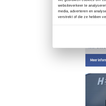
websiteverkeer te analyseren
media, adverteren en analys
verstrekt of die ze hebben v
Saris g
2700kg 
verkoopk
€ 7.7
Vanaf
Meer infor