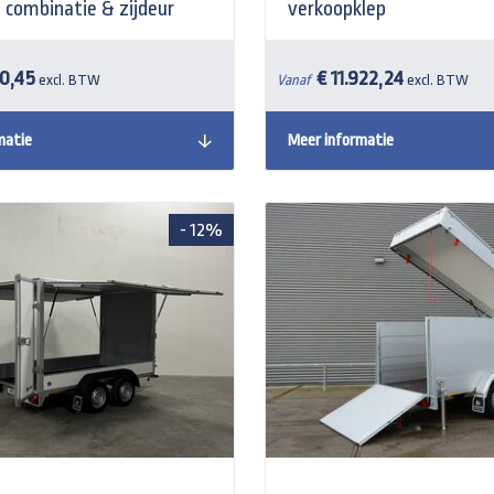
p combinatie & zijdeur
verkoopklep
10,45
€ 11.922,24
excl. BTW
Vanaf
excl. BTW
matie
Meer informatie
- 12%