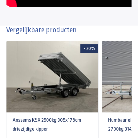
Vergelijkbare producten
- 20%
Anssems KSX 2500kg 305x178cm
Humbaur elektr
driezijdige kipper
2700kg 314x1