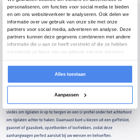
personaliseren, om functies voor social media te bieden
Modelomschrijving
en om ons websiteverkeer te analyseren. Ook delen we
informatie over uw gebruik van onze site met onze
De kippers van Henra zijn gemaakt van hoogwaardige materialen en
partners voor social media, adverteren en analyse. Deze
ontworpen om lang mee te gaan, zelfs onder zware omstandigheden.
partners kunnen deze gegevens combineren met andere
Verder heeft de kipper een modern design met een strakke uitstraling. De
informatie die u aan ze heeft verstrekt of die ze hebben
kippers zijn voorzien van een stevig chassis met extra dwarsliggers tot de
verzameld op basis van uw gebruik van hun services.
voorkant. De hydraulische kiepfunctie heeft een sterke vijf-traps cilinde en
door een grote kiephoek van 68º.
Alles toestaan
De sterke bindhaken zijn mooi verzonken in de rand van de laadvloer en
geschikt voor lading tot 950kg. Ook de sluitingen zijn geïntegreerd in de
Aanpassen
borden, waardoor ze beter beschermd zijn. Ten slotte wordt de kipper
standaard geleverd met een (uitneembaar) voorrek van 110cm hoog,
sledes om rijplaten in op te bergen en een U-profiel onder het achterbord
om rijplaten achter te haken. Daarnaast kunt u kiezen uit een gaffelslot,
gaasnet of gaasdoek, opzetborden of loofrekken, zodat deze
aanhangwagen perfect aansluit bij uw wensen en behoeften.