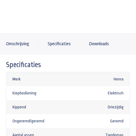
+199,00
Gaasdoek 360x185cm
+145,00
Aluminium oprijplaten voor Henra kipper
Omschrijving
Specificaties
Downloads
+599,00
Gaffelslot (disselslot) SCM-goedgekeurd
Specificaties
+155,00
Merk
Henra
Kiepbediening
Elektrisch
Kippend
Driezijdig
Ongeremd/geremd
Geremd
Aantal assen
Tandemas