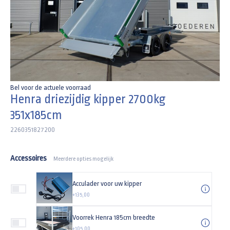
Bel voor de actuele voorraad
Henra driezijdig kipper 2700kg
351x185cm
2260351827200
Accessoires
Meerdere opties mogelijk
Acculader voor uw kipper
+135,00
Voorrek Henra 185cm breedte
+105,00