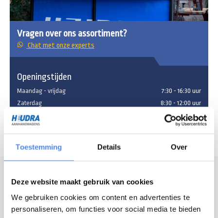
Vragen over ons assortiment?
Chat met onze experts
Openingstijden
Maandag - vrijdag
7:30 - 16:30 uur
Zaterdag
8:30 - 12:00 uur
Toestemming
Details
Over
Modelomschrijving
Deze website maakt gebruik van cookies
Bij een Henra machinetransporter kiest u voor hoge kwaliteit, waardoor u
We gebruiken cookies om content en advertenties te
gegarandeerd lang plezier heeft van uw machinetransporter. Ook heeft de
personaliseren, om functies voor social media te bieden
machinetransporter een strakke uitstraling, waar u graag mee gezien