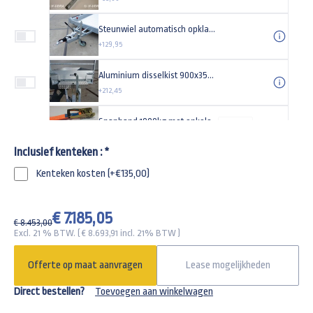
Steunwiel automatisch opklapbaar 500kg 200x50cm
+129,95
Aluminium disselkist 900x355x150mm
+212,45
Spanband 1000kg met enkele haak
-
+
+33,77
Inclusief kenteken :
*
Spiraalkabel 13 polig
Kenteken kosten (+€135,00)
+51,90
Werklamp LED met 4 meter kabel
€ 7.185,05
-
+
€ 8.453,00
+49,95
Excl. 21 % BTW. ( €
8.693,91
incl. 21% BTW )
Achterlichtbeschermers Henra machinetransporter
Offerte op maat aanvragen
Lease mogelijkheden
+119,00
Direct bestellen?
Toevoegen aan winkelwagen
Gaffelslot voor een 3500kg aanhangwagen SCM goedgekeurd knott