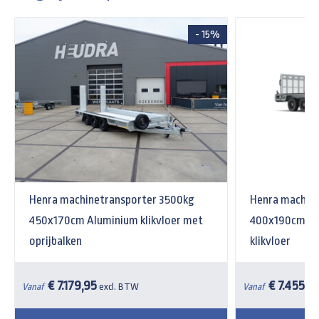
- 15%
Henra machinetransporter 3500kg
Henra machin
450x170cm Aluminium klikvloer met
400x190cm Xp
oprijbalken
klikvloer
€ 7.179,95
€ 7.455,3
Vanaf
excl. BTW
Vanaf