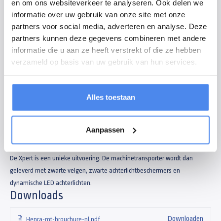
en om ons websiteverkeer te analyseren. Ook delen we
wordt. Door de lage oprijhoogte van 35cm en een oprijklep van 165cm kunt
informatie over uw gebruik van onze site met onze
u vrijwel elke machine eenvoudig op- en af de aanhangwagen rijden. De
partners voor social media, adverteren en analyse. Deze
laadvloer is van multiplex, maar u heeft ook de keuze voor een aluminium
partners kunnen deze gegevens combineren met andere
laadvloer tegen een meerprijs. De bindhaken zijn verzonken en
informatie die u aan ze heeft verstrekt of die ze hebben
geïntegreerd in de laadvloer.
verzameld op basis van uw gebruik van hun services.
Daarnaast is de aanhangwagen standaard voorzien LED verlichting en
verhoogde baksteun op de dissel. De dissel kan op 2 verschillende
Alles toestaan
hoogtes gemonteerd worden en de vering van de oprijklep is verstelbaar.
Als extra kunt u kiezen voor paraboolvering voor optimale ondersteuning.
Aanpassen
Bij de Henra machinetransporter kunt u ook kiezen uit de Xpert uitvoering.
De Xpert is een unieke uitvoering. De machinetransporter wordt dan
geleverd met zwarte velgen, zwarte achterlichtbeschermers en
dynamische LED achterlichten.
Downloads
Downloaden
Henra-mt-brouchure-nl.pdf