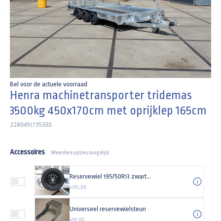
Bel voor de actuele voorraad
Henra machinetransporter tridemas
3500kg 450x170cm met oprijklep 165cm
2280451735300
Accessoires
Meerdere opties mogelijk
Reservewiel 195/50R13 zwarte velg
+101,00
Universeel reservewielsteun
+55,00