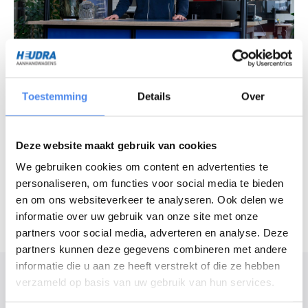
Vragen over ons assortiment?
Chat met onze experts
Toestemming
Details
Over
Openingstijden
Deze website maakt gebruik van cookies
Maandag - vrijdag
7:30 - 16:30 uur
We gebruiken cookies om content en advertenties te
Zaterdag
8:30 - 12:00 uur
personaliseren, om functies voor social media te bieden
en om ons websiteverkeer te analyseren. Ook delen we
informatie over uw gebruik van onze site met onze
partners voor social media, adverteren en analyse. Deze
partners kunnen deze gegevens combineren met andere
informatie die u aan ze heeft verstrekt of die ze hebben
Modelomschrijving
verzameld op basis van uw gebruik van hun services.
De Henra plateauwagen is een sterke plateauwagen voor de professional.