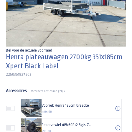
Bel voor de actuele voorraad
Henra plateauwagen 2700kg 351x185cm
Xpert Black Label
2250351827203
Accessoires
Meerdere opties mogelijk
Voorrek Henra 185cm breedte
+105,00
Reservewiel 185/60R12 5gts Zwarte velg
+90,00