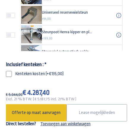
Universeel reservewielsteun
+55,00
Steunpoot Henra kipper en plateauwagen (set)
+199,00
Steunwiel automatisch opklapbaar 500kg 200x50cm
+129,95
Inclusief kenteken :
*
Gaasdoek 360x185cm
Kenteken kosten (+€135,00)
+145,00
Aluminium oprijplaten voor Henra plateauwagen
€ 4.287,40
€ 5.044,00
+599,00
Excl. 21 % BTW. ( €
5.187,75
incl. 21% BTW )
Universeel anti-diefstal kapslot type TAS
Offerte op maat aanvragen
Lease mogelijkheden
+29,95
Direct bestellen?
Toevoegen aan winkelwagen
Gaffelslot voor een 3500kg aanhangwagen SCM goedgekeurd knott