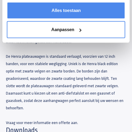
De plateauwagen heeft een laadvloer van multiplex van 18mm dik. Het
Alles toestaan
sterke chassis bestaat uit veel dwarskokers voor een optimale
ondersteuning van de laadvloer. De soepele en sterke spansluitingen zijn
geïntegreerd in de aluminium borden van de aanhangwagen. De
Aanpassen
bindhaken zijn verzonken in de rand van het chassis. Onder de borden
zitten touwhaken gelast aan het chassis.
De Henra plateauwagen is standaard verlaagd, voorzien van 12 inch
banden, voor een stabiele wegligging. Uniek is de Henra black edition
optie met zwarte velgen en zwarte borden. De borden zijn dan
geadoniseerd, waardoor de zwarte coating lang behouden blijft. Ten
slotte wordt de plateauwagen standaard geleverd met zwarte velgen.
Daarnaast kunt u kiezen uit een anti-diefstalslot en een gaasnet of
gaasdoek, zodat deze aanhangwagen perfect aansluit bij uw wensen en
behoeften.
Vraag voor meer informatie een offerte aan.
Downloads