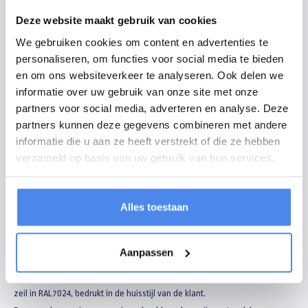
Modelomschrijving
Deze website maakt gebruik van cookies
Deze tridemas Henra plateauwagen met huif is een prachtig voorbeeld
We gebruiken cookies om content en advertenties te
van een volledig maatwerkproject dat we voor een klant hebben
personaliseren, om functies voor social media te bieden
gerealiseerd. De getoonde aanhanger is dus geen standaardmodel, maar
en om ons websiteverkeer te analyseren. Ook delen we
laat zien wat er allemaal mogelijk is bij Heudra.
informatie over uw gebruik van onze site met onze
partners voor social media, adverteren en analyse. Deze
De basis is een Henra plateauwagen Xpert van 703x202cm, met een bruto
partners kunnen deze gegevens combineren met andere
laadvermogen van 3500kg verdeeld over drie assen. Uitgevoerd met
informatie die u aan ze heeft verstrekt of die ze hebben
Dynamic LED-verlichting, aluminium borden met zwarte striping, een
verzameld op basis van uw gebruik van hun services.
aluminium disselkist en een extra zwaar neuswiel. De laadvloer bestaat
uit één stuk 18 mm dik multiplex en rondom zijn vastbindhaken netjes in
Alles toestaan
de randliggers geïntegreerd.
Bijzonder is de op maat gemaakte schuifzeilhuif, volledig naar wens van
Aanpassen
de klant ontworpen. De huif meet 703x202x200cm, is voorzien van stalen
schuifrails, een lichtdoorlatend dakvlak, stevige houten planken en een
zeil in RAL7024, bedrukt in de huisstijl van de klant.