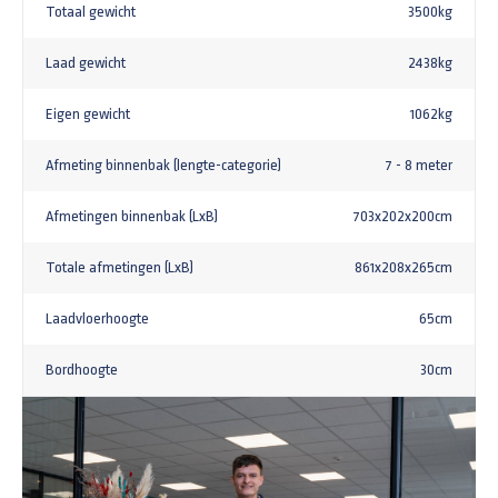
Totaal gewicht
3500kg
Laad gewicht
2438kg
Eigen gewicht
1062kg
Afmeting binnenbak (lengte-categorie)
7 - 8 meter
Afmetingen binnenbak (LxB)
703x202x200cm
Totale afmetingen (LxB)
861x208x265cm
Laadvloerhoogte
65cm
Bordhoogte
30cm