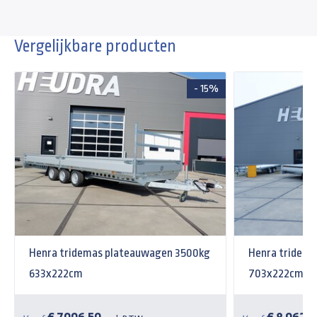
Vergelijkbare producten
- 15%
Henra tridemas plateauwagen 3500kg
Henra tridem
633x222cm
703x222cm Xp