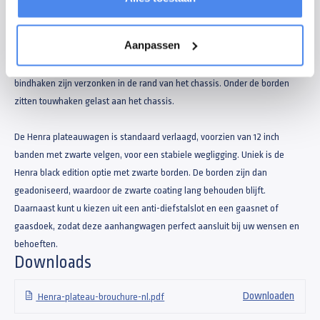
De plateauwagen heeft een laadvloer van multiplex van 18mm dik. Het
sterke chassis bestaat uit veel dwarskokers voor een optimale
Aanpassen
ondersteuning van de laadvloer. De soepele en sterke spansluitingen zijn
geïntegreerd in de aluminium borden van de aanhangwagen. De
bindhaken zijn verzonken in de rand van het chassis. Onder de borden
zitten touwhaken gelast aan het chassis.
De Henra plateauwagen is standaard verlaagd, voorzien van 12 inch
banden met zwarte velgen, voor een stabiele wegligging. Uniek is de
Henra black edition optie met zwarte borden. De borden zijn dan
geadoniseerd, waardoor de zwarte coating lang behouden blijft.
Daarnaast kunt u kiezen uit een anti-diefstalslot en een gaasnet of
gaasdoek, zodat deze aanhangwagen perfect aansluit bij uw wensen en
behoeften.
Downloads
Downloaden
Henra-plateau-brouchure-nl.pdf