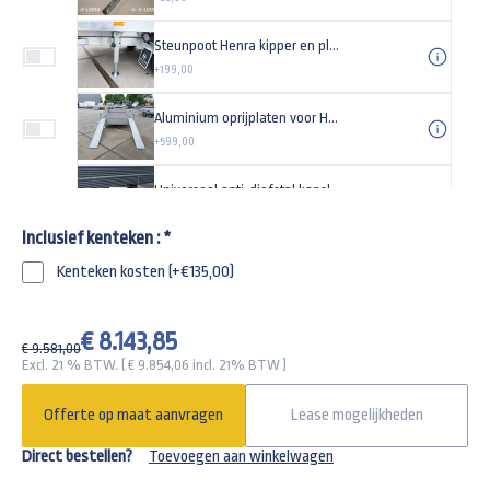
Steunpoot Henra kipper en plateauwagen (set)
+199,00
Aluminium oprijplaten voor Henra plateauwagen
+599,00
Universeel anti-diefstal kapslot type TAS
+29,95
Inclusief kenteken :
*
Gaffelslot voor een 3500kg aanhangwagen SCM goedgekeurd knott
Kenteken kosten (+€135,00)
+161,92
€ 8.143,85
€ 9.581,00
Excl. 21 % BTW. ( €
9.854,06
incl. 21% BTW )
Offerte op maat aanvragen
Lease mogelijkheden
Direct bestellen?
Toevoegen aan winkelwagen