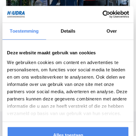
Toestemming
Details
Over
Vragen over ons assortiment?
Chat met onze experts
Deze website maakt gebruik van cookies
Openingstijden
We gebruiken cookies om content en advertenties te
personaliseren, om functies voor social media te bieden
Maandag - vrijdag
7:30 - 16:30 uur
en om ons websiteverkeer te analyseren. Ook delen we
Zaterdag
8:30 - 12:00 uur
informatie over uw gebruik van onze site met onze
partners voor social media, adverteren en analyse. Deze
partners kunnen deze gegevens combineren met andere
informatie die u aan ze heeft verstrekt of die ze hebben
verzameld op basis van uw gebruik van hun services.
Modelomschrijving
De Henra plateauwagen is een sterke plateauwagen voor de professional.
Alles toestaan