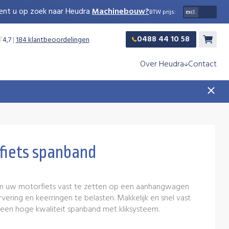
ent u op zoek naar Heudra
Machinebouw?
BTW prijs:
0488 44 10 58
4,7
|
184 klantbeoordelingen
Winkelw
Over Heudra
Contact
fiets spanband
om uw motorfiets vast te zetten op een aanhangwagen
vering en keerringen te belasten. Makkelijk en snel vast
 een hoge kwaliteit spanband met kliksysteem.