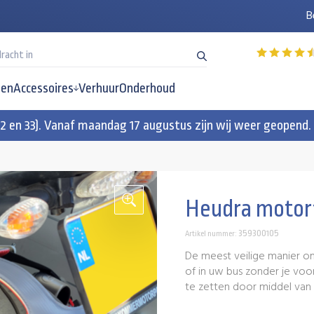
B
en
Accessoires
Verhuur
Onderhoud
32 en 33). Vanaf maandag 17 augustus zijn wij weer geopend.
Heudra motor
359300105
Artikel nummer:
De meest veilige manier 
of in uw bus zonder je voor
te zetten door middel van