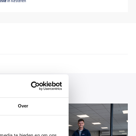
pste
in Kesteren
Over
 belasten.
 media te bieden en om ons