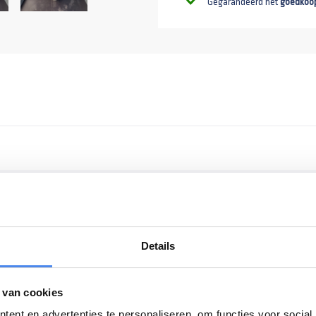
Gegarandeerd het
goedkoo
Details
n aanhangwagen of in uw bus zonder je voorvering en keerringen te
 van cookies
iteit spanband met kliksysteem.
ent en advertenties te personaliseren, om functies voor social