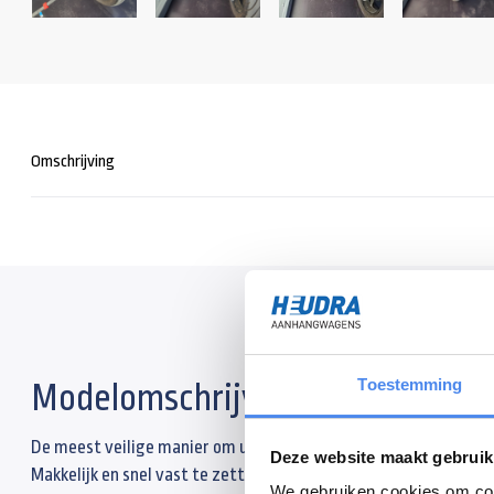
Omschrijving
Toestemming
Modelomschrijving
De meest veilige manier om uw motorfiets vast te zetten op ee
Deze website maakt gebruik
Makkelijk en snel vast te zetten door middel van een hoge kwal
We gebruiken cookies om cont