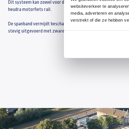
Dit systeem kan zowel voor de voor- als achterband gebruikt wo
websiteverkeer te analyseren
heudra motorfiets rail.
media, adverteren en analys
verstrekt of die ze hebben v
De spanband vermijdt beschadiging en lekkages, geen belasting 
stevig uitgevoerd met zware spanriemen.