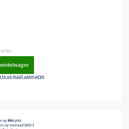
1% BTW )
 winkelwagen
rte op maat aanvragen
en op
één
plek
ers op voorraad (400+)