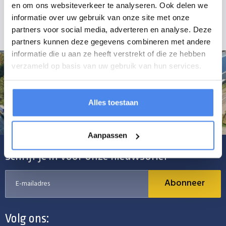
en om ons websiteverkeer te analyseren. Ook delen we
Anssems KSX
Anssems ASX
informatie over uw gebruik van onze site met onze
partners voor social media, adverteren en analyse. Deze
partners kunnen deze gegevens combineren met andere
informatie die u aan ze heeft verstrekt of die ze hebben
verzameld op basis van uw gebruik van hun services.
Alles toestaan
Aanpassen
Schrijf je in voor onze nieuwsbrief
Abonneer
Volg ons: