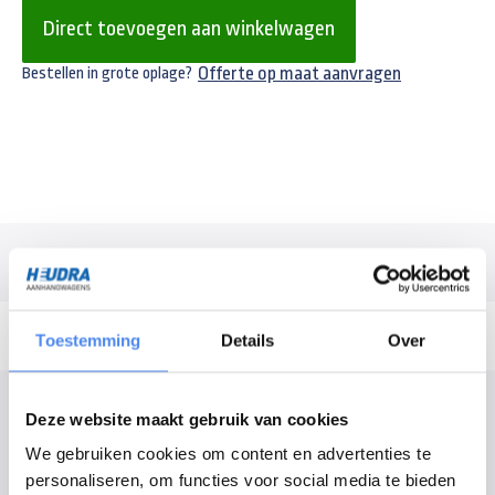
Direct toevoegen aan winkelwagen
Offerte op maat aanvragen
Bestellen in grote oplage?
Omschrijving
Toestemming
Details
Over
Modelomschrijving
Deze website maakt gebruik van cookies
Hoekrong voor de oude modellen van Anssems en Hulco:
We gebruiken cookies om content en advertenties te
Hulco Medax
personaliseren, om functies voor social media te bieden
Anssems PSX