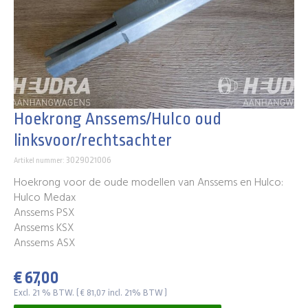
Hoekrong Anssems/Hulco oud
linksvoor/rechtsachter
3029021006
Artikel nummer:
Hoekrong voor de oude modellen van Anssems en Hulco:
Hulco Medax
Anssems PSX
Anssems KSX
Anssems ASX
€ 67,00
Excl. 21 % BTW. ( € 81,07 incl. 21% BTW )