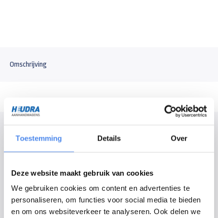
Omschrijving
Modelomschrijving
Toestemming
Details
Over
Huif voor de Anssems GT 211x126cm bakwagen. De huif heeft een
afmeting van 211x126x150cm (lengte x breedte x hoogte). Wordt geleverd
als bouwpakket, dat bestaat uit een stalen frame met aluminium planken,
Deze website maakt gebruik van cookies
nethaken en gebruikershandleiding voor de opbouw van de huif (montage
We gebruiken cookies om content en advertenties te
op aanvraag). De standaard kleur van de huif is antraciet, andere kleuren
personaliseren, om functies voor social media te bieden
zijn mogelijk op aanvraag.
en om ons websiteverkeer te analyseren. Ook delen we