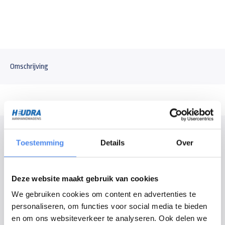
Omschrijving
Modelomschrijving
Toestemming
Details
Over
Huif voor de Anssems PSX 305x153cm plateauwagen. De huif heeft een
afmeting van 305x153x180cm (lengte x breedte x hoogte). Wordt geleverd
als bouwpakket, dat bestaat uit een stalen frame met aluminium planken,
Deze website maakt gebruik van cookies
nethaken en gebruikershandleiding voor de opbouw van de huif (montage
We gebruiken cookies om content en advertenties te
op aanvraag). De standaard kleur van de huif is antraciet, andere kleuren
personaliseren, om functies voor social media te bieden
zijn mogelijk op aanvraag.
en om ons websiteverkeer te analyseren. Ook delen we