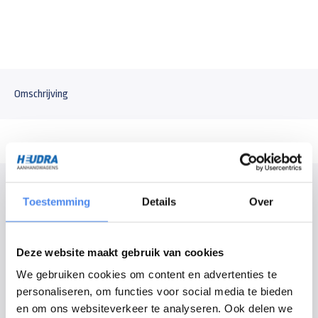
Omschrijving
Modelomschrijving
Toestemming
Details
Over
Huif voor de Hulco Medax 335x183cm plateauwagen. De huif heeft een
afmeting van 335x183x210cm (lengte x breedte x hoogte). Wordt geleverd
als bouwpakket, dat bestaat uit een stalen frame met aluminium planken,
Deze website maakt gebruik van cookies
nethaken en gebruikershandleiding voor de opbouw van de huif (montage
We gebruiken cookies om content en advertenties te
op aanvraag). De standaard kleur van de huif is antraciet, andere kleuren
personaliseren, om functies voor social media te bieden
zijn mogelijk op aanvraag.
en om ons websiteverkeer te analyseren. Ook delen we