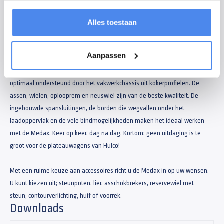
gebruik. Het doordachte ontwerp met een onderhoudsvriendelijke
constructie en de fraaie afwerking maakt deze plateauwagen favoriet bij
Alles toestaan
de professionele gebruiker.
Aanpassen
Professionals in heel Europa vertrouwen elke dag weer op de kwaliteit
van de Medax en gebruiken deze tot het uiterste. De laadvloer wordt
optimaal ondersteund door het vakwerkchassis uit kokerprofielen. De
assen, wielen, oplooprem en neuswiel zijn van de beste kwaliteit. De
ingebouwde spansluitingen, de borden die wegvallen onder het
laadoppervlak en de vele bindmogelijkheden maken het ideaal werken
met de Medax. Keer op keer, dag na dag. Kortom; geen uitdaging is te
groot voor de plateauwagens van Hulco!
Met een ruime keuze aan accessoires richt u de Medax in op uw wensen.
U kunt kiezen uit; steunpoten, lier, asschokbrekers, reservewiel met -
steun, contourverlichting, huif of voorrek.
Downloads