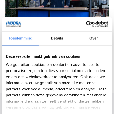
Vragen over ons assortiment?
Chat met onze experts
Toestemming
Details
Over
Openingstijden
Deze website maakt gebruik van cookies
Maandag - vrijdag
7:30 - 16:30 uur
We gebruiken cookies om content en advertenties te
Zaterdag
8:30 - 12:00 uur
personaliseren, om functies voor social media te bieden
en om ons websiteverkeer te analyseren. Ook delen we
informatie over uw gebruik van onze site met onze
partners voor social media, adverteren en analyse. Deze
partners kunnen deze gegevens combineren met andere
Modelomschrijving
informatie die u aan ze heeft verstrekt of die ze hebben
verzameld op basis van uw gebruik van hun services.
De Medax plateauwagens zijn geschikt voor zeer zwaar en intensief