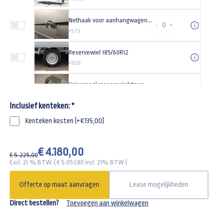
Nethaak voor aanhangwagens met sleuven
-
+
+5,75
Reservewiel 185/60R12
+97,13
Universeel reservewielsteun
+55,00
Inclusief kenteken:
*
Steunwiel automatisch opklapbaar 500kg 200x50cm
Kenteken kosten (+€135,00)
+129,95
Lier met steun voor Hulco Medax plateauwagen
€ 4.180,00
€ 5.225,00
+385,00
Excl. 21 % BTW. ( €
5.057,80
incl. 21% BTW )
Aluminium disselkist maat L 750x380x280mm
Offerte op maat aanvragen
Lease mogelijkheden
+225,00
Direct bestellen?
Toevoegen aan winkelwagen
Spiraalkabel 13 polig