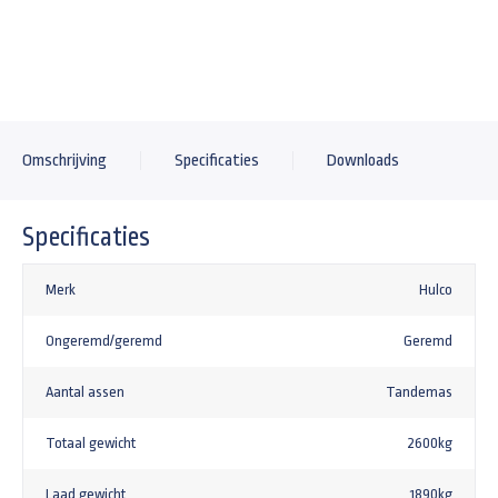
+51,90
Werklamp LED met 4 meter kabel
-
+
+49,95
Stalen oprijplaten voor Hulco Medax plateauwagen of Benax kipper
Omschrijving
Specificaties
Downloads
+825,00
Aluminium oprijplaten voor Hulco Medax plateauwagen
Specificaties
+1235,00
Gaffelslot voor een 1200kg tot 3000kg aanhangwagen SCM goedgekeurd alko
Merk
Hulco
+162,18
Ongeremd/geremd
Geremd
Aantal assen
Tandemas
Totaal gewicht
2600kg
Laad gewicht
1890kg