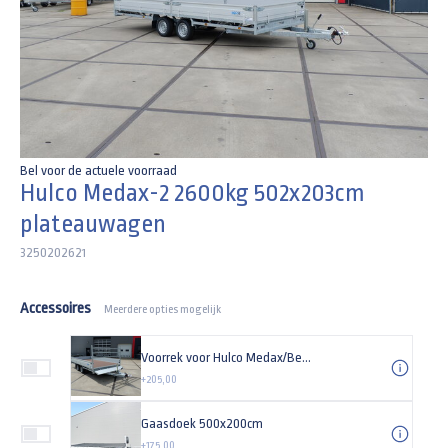
Bel voor de actuele voorraad
Hulco Medax-2 2600kg 502x203cm
plateauwagen
3250202621
Accessoires
Meerdere opties mogelijk
Voorrek voor Hulco Medax/Benax 203cm (breedte) plateauwagen / kipper
+205,00
Gaasdoek 500x200cm
+175,00