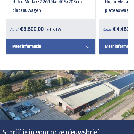
Hulco Medax-2 2600kg 405x203cm
Hulco Medax-
plateauwagen
plateauwagen
€ 3.600,00
€ 4.480,
Vanaf
excl. BTW
Vanaf
Meer informatie
Meer informatie
Schrijf je in voor onze nieuwsbrief