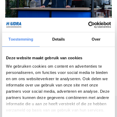
Vragen over ons assortiment?
Chat met onze experts
Toestemming
Details
Over
Openingstijden
Deze website maakt gebruik van cookies
Maandag - vrijdag
7:30 - 16:30 uur
We gebruiken cookies om content en advertenties te
Zaterdag
8:30 - 12:00 uur
personaliseren, om functies voor social media te bieden
en om ons websiteverkeer te analyseren. Ook delen we
informatie over uw gebruik van onze site met onze
partners voor social media, adverteren en analyse. Deze
partners kunnen deze gegevens combineren met andere
Modelomschrijving
informatie die u aan ze heeft verstrekt of die ze hebben
verzameld op basis van uw gebruik van hun services.
De Medax plateauwagens zijn geschikt voor zeer zwaar en intensief