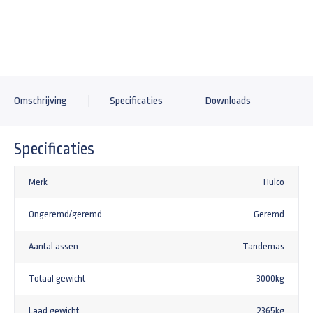
+385,00
Aluminium disselkist 900x355x150mm
+212,45
Stalen oprijplaten voor Hulco Medax plateauwagen of Benax kipper
Omschrijving
Specificaties
Downloads
+825,00
Aluminium oprijplaten voor Hulco Medax plateauwagen
Specificaties
+1235,00
Achterlicht bescherming Heudra RVS
Merk
Hulco
+63,67
Ongeremd/geremd
Geremd
Gaffelslot voor een 1200kg tot 3000kg aanhangwagen SCM goedgekeurd alko
+162,18
Aantal assen
Tandemas
Totaal gewicht
3000kg
Laad gewicht
2365kg