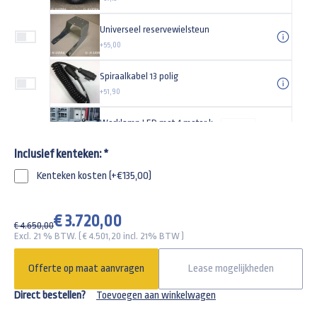
Universeel reservewielsteun
+55,00
Spiraalkabel 13 polig
+51,90
Werklamp LED met 4 meter kabel
-
+
+49,95
Inclusief kenteken:
*
Gaasdoek 405x200cm
Kenteken kosten (+€135,00)
+150,00
Gaasnet 400x200cm
€ 3.720,00
€ 4.650,00
+50,40
Excl. 21 % BTW. ( €
4.501,20
incl. 21% BTW )
Nethaak voor aanhangwagens met sleuven
Offerte op maat aanvragen
Lease mogelijkheden
-
+
+5,75
Direct bestellen?
Toevoegen aan winkelwagen
Lier met steun voor Hulco Medax plateauwagen