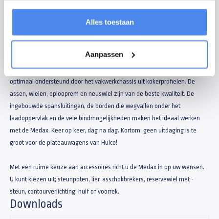
gebruik. Het doordachte ontwerp met een onderhoudsvriendelijke
constructie en de fraaie afwerking maakt deze plateauwagen favoriet bij
Alles toestaan
de professionele gebruiker.
Aanpassen
Professionals in heel Europa vertrouwen elke dag weer op de kwaliteit
van de Medax en gebruiken deze tot het uiterste. De laadvloer wordt
optimaal ondersteund door het vakwerkchassis uit kokerprofielen. De
assen, wielen, oplooprem en neuswiel zijn van de beste kwaliteit. De
ingebouwde spansluitingen, de borden die wegvallen onder het
laadoppervlak en de vele bindmogelijkheden maken het ideaal werken
met de Medax. Keer op keer, dag na dag. Kortom; geen uitdaging is te
groot voor de plateauwagens van Hulco!
Met een ruime keuze aan accessoires richt u de Medax in op uw wensen.
U kunt kiezen uit; steunpoten, lier, asschokbrekers, reservewiel met -
steun, contourverlichting, huif of voorrek.
Downloads