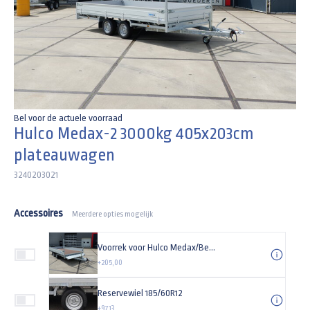
Bel voor de actuele voorraad
Hulco Medax-2 3000kg 405x203cm
plateauwagen
3240203021
Accessoires
Meerdere opties mogelijk
Voorrek voor Hulco Medax/Benax 203cm (breedte) plateauwagen / kipper
+205,00
Reservewiel 185/60R12
+97,13