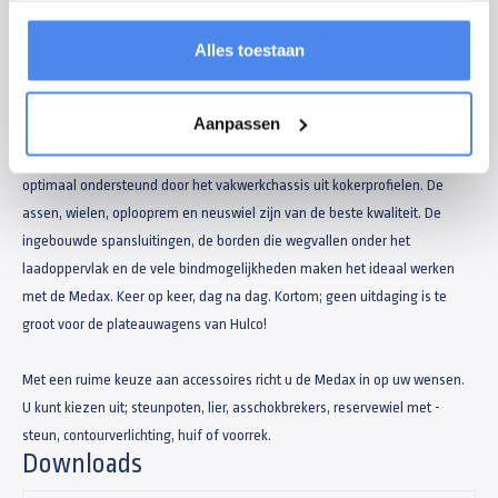
gebruik. Het doordachte ontwerp met een onderhoudsvriendelijke
constructie en de fraaie afwerking maakt deze plateauwagen favoriet bij
Alles toestaan
de professionele gebruiker.
Aanpassen
Professionals in heel Europa vertrouwen elke dag weer op de kwaliteit
van de Medax en gebruiken deze tot het uiterste. De laadvloer wordt
optimaal ondersteund door het vakwerkchassis uit kokerprofielen. De
assen, wielen, oplooprem en neuswiel zijn van de beste kwaliteit. De
ingebouwde spansluitingen, de borden die wegvallen onder het
laadoppervlak en de vele bindmogelijkheden maken het ideaal werken
met de Medax. Keer op keer, dag na dag. Kortom; geen uitdaging is te
groot voor de plateauwagens van Hulco!
Met een ruime keuze aan accessoires richt u de Medax in op uw wensen.
U kunt kiezen uit; steunpoten, lier, asschokbrekers, reservewiel met -
steun, contourverlichting, huif of voorrek.
Downloads