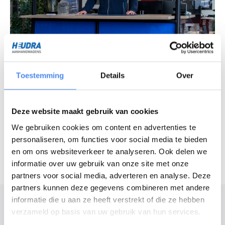
Vragen over ons assortiment?
Chat met onze experts
Toestemming
Details
Over
Openingstijden
Deze website maakt gebruik van cookies
Maandag - vrijdag
7:30 - 16:30 uur
We gebruiken cookies om content en advertenties te
Zaterdag
8:30 - 12:00 uur
personaliseren, om functies voor social media te bieden
en om ons websiteverkeer te analyseren. Ook delen we
informatie over uw gebruik van onze site met onze
partners voor social media, adverteren en analyse. Deze
partners kunnen deze gegevens combineren met andere
Modelomschrijving
informatie die u aan ze heeft verstrekt of die ze hebben
verzameld op basis van uw gebruik van hun services.
De Medax plateauwagens zijn geschikt voor zeer zwaar en intensief