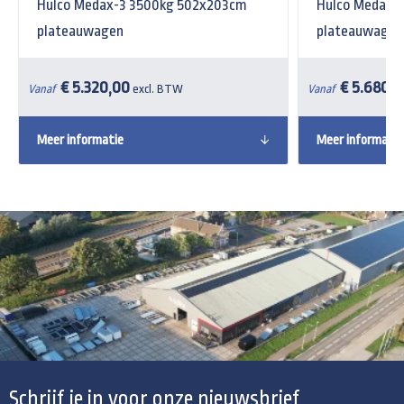
Hulco Medax-3 3500kg 502x203cm
Hulco Medax-
plateauwagen
plateauwagen
€ 5.320,00
€ 5.680,
Vanaf
excl. BTW
Vanaf
Meer informatie
Meer informatie
Schrijf je in voor onze nieuwsbrief