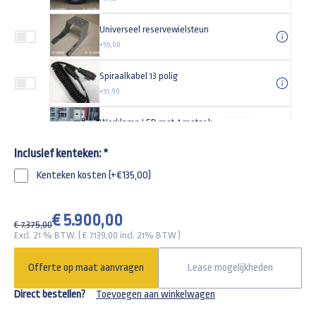
Universeel reservewielsteun
+55,00
Spiraalkabel 13 polig
+51,90
Werklamp LED met 4 meter kabel
-
+
+49,95
Inclusief kenteken:
*
Gaasdoek 610x220cm
Kenteken kosten (+€135,00)
+220,00
Nethaak voor aanhangwagens met sleuven
€ 5.900,00
-
+
€ 7.375,00
+5,75
Excl. 21 % BTW. ( €
7.139,00
incl. 21% BTW )
Steunwiel automatisch opklapbaar 500kg 200x50cm
Offerte op maat aanvragen
Lease mogelijkheden
+129,95
Direct bestellen?
Toevoegen aan winkelwagen
Lier met steun voor Hulco Medax plateauwagen