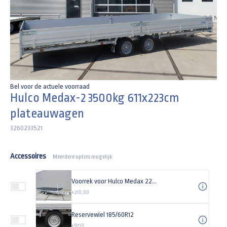
Bel voor de actuele voorraad
Hulco Medax-2 3500kg 611x223cm
plateauwagen
3260233521
Accessoires
Meerdere opties mogelijk
Voorrek voor Hulco Medax 223cm (breedte) plateauwagen
+210,00
Reservewiel 185/60R12
+97,13