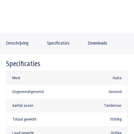
+385,00
Aluminium disselkist maat L 750x380x280mm
+225,00
Achterlicht bescherming Heudra RVS
Omschrijving
Specificaties
Downloads
+63,67
Stalen oprijplaten voor Hulco Medax plateauwagen of Benax kipper
Specificaties
+825,00
Aluminium oprijplaten voor Hulco Medax plateauwagen
Merk
Hulco
+1235,00
Ongeremd/geremd
Geremd
Gaffelslot voor een 3500kg aanhangwagen SCM goedgekeurd knott
+161,92
Aantal assen
Tandemas
Totaal gewicht
3500kg
Laad gewicht
2615kg