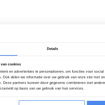
Details
 van cookies
Download
ent en advertenties te personaliseren, om functies voor social
. Ook delen we informatie over uw gebruik van onze site met on
 de driezijdige kippers van Humbaur kiest u
Humbaur-kipper
e. Deze partners kunnen deze gegevens combineren met andere i
robuuste bouw en lange levensduur. Ideaal
erzameld op basis van uw gebruik van hun services.
in.
eze kippers geschikt voor intensief dagelijks