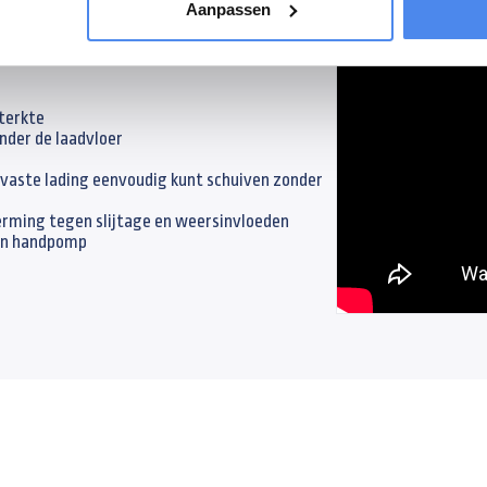
Aanpassen
rs die geen concessies willen doen aan
sterkte
nder de laadvloer
vaste lading eenvoudig kunt schuiven zonder
rming tegen slijtage en weersinvloeden
 én handpomp