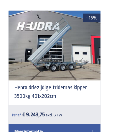
- 15%
Henra driezijdige tridemas kipper
3500kg 401x202cm
€ 9.243,75
Vanaf
excl. BTW
Meer informatie