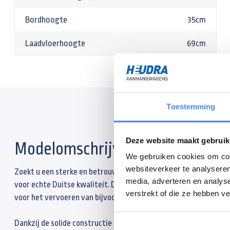
Bordhoogte
35cm
Laadvloerhoogte
69cm
Toestemming
Deze website maakt gebruik
Modelomschrijving
We gebruiken cookies om cont
websiteverkeer te analyseren
Zoekt u een sterke en betrouwbare kipper voor zwaar werk? Met
media, adverteren en analys
voor echte Duitse kwaliteit. Deze kippers staan bekend om hun 
verstrekt of die ze hebben v
voor het vervoeren van bijvoorbeeld een kuub zand, stenen of pu
Dankzij de solide constructie en hoogwaardige materialen zijn d