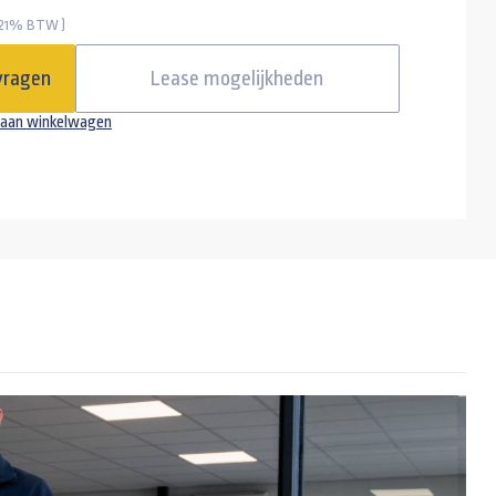
 21% BTW )
ED met 4 meter kabel
vragen
Lease mogelijkheden
-
+
aan winkelwagen
(disselslot) SCM-goedgekeurd