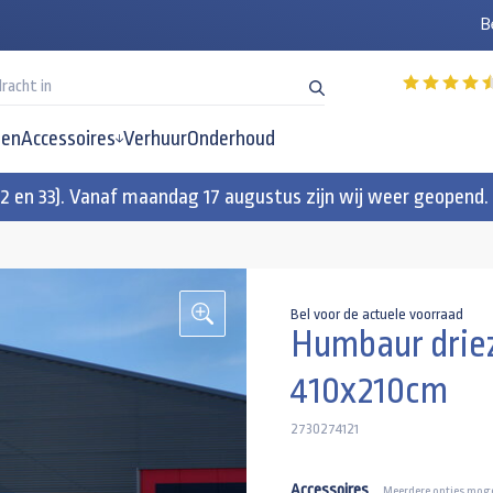
B
en
Accessoires
Verhuur
Onderhoud
32 en 33). Vanaf maandag 17 augustus zijn wij weer geopend.
Bel voor de actuele voorraad
Humbaur driez
410x210cm
2730274121
Accessoires
Meerdere opties moge