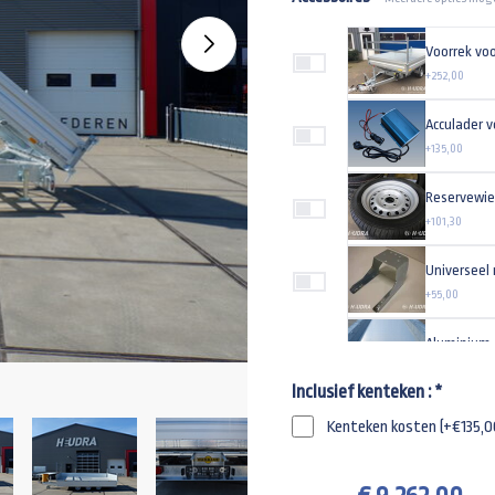
Voorrek vo
+252,00
Acculader v
+135,00
Reservewie
+101,30
Universeel
+55,00
Aluminium 
+225,00
Inclusief kenteken :
*
Spanband 1
Kenteken kosten (+€135,0
+33,77
Spiraalkabe