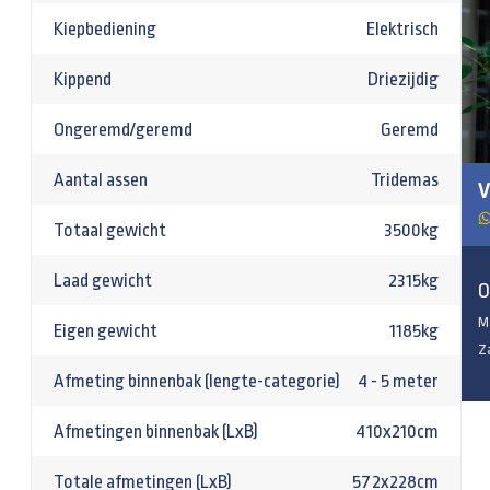
Kiepbediening
Elektrisch
Kippend
Driezijdig
Ongeremd/geremd
Geremd
Aantal assen
Tridemas
V
Totaal gewicht
3500kg
Laad gewicht
2315kg
O
M
Eigen gewicht
1185kg
Z
Afmeting binnenbak (lengte-categorie)
4 - 5 meter
Afmetingen binnenbak (LxB)
410x210cm
Totale afmetingen (LxB)
572x228cm