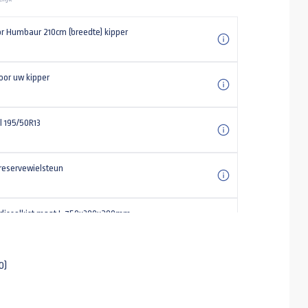
or Humbaur 210cm (breedte) kipper
oor uw kipper
l 195/50R13
 reservewielsteun
disselkist maat L 750x380x280mm
000kg met enkele haak
-
+
0)
l 13 polig