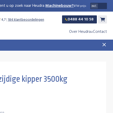
ent u op zoek naar Heudra
Machinebouw?
BTW prijs:
0488 44 10 58
4,7
|
184 klantbeoordelingen
Winkelw
Over Heudra
Contact
ijdige kipper 3500kg
lijk