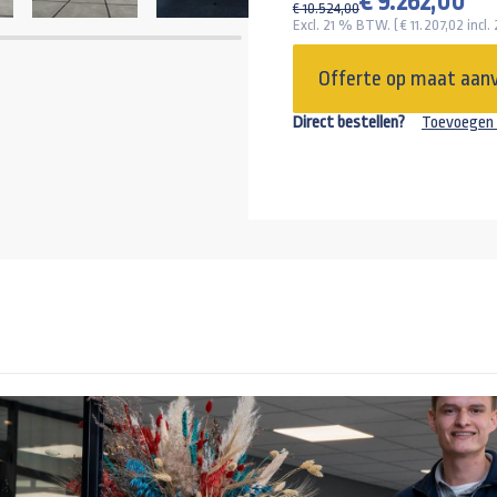
€ 9.262,00
€ 10.524,00
+51,90
Excl. 21 % BTW. ( €
11.207,02
incl.
Werklamp L
Offerte op maat aan
+49,95
Direct bestellen?
Toevoegen 
Gaffelslot 
+155,00