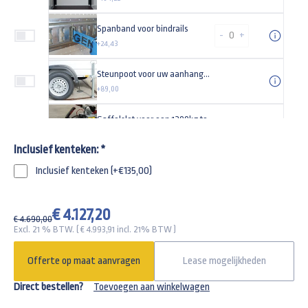
Spanband voor bindrails
-
+
+24,43
Steunpoot voor uw aanhangwagen Universeel (set)
+89,00
Gaffelslot voor een 1200kg tot 3000kg aanhangwagen SCM goedgekeurd alko
+162,18
Inclusief kenteken:
*
Inclusief kenteken (+€135,00)
€ 4.127,20
€ 4.690,00
Excl. 21 % BTW. ( €
4.993,91
incl. 21% BTW )
Offerte op maat aanvragen
Lease mogelijkheden
Direct bestellen?
Toevoegen aan winkelwagen