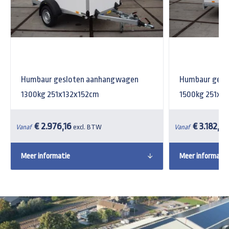
Humbaur gesloten aanhangwagen
Humbaur gesl
1300kg 251x132x152cm
1500kg 251x1
€ 2.976,16
€ 3.182,08
Vanaf
excl. BTW
Vanaf
Meer informatie
Meer informatie