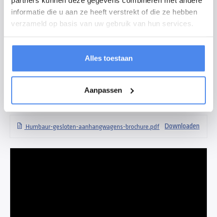
informatie die u aan ze heeft verstrekt of die ze hebben
Deze aanhangwagen heeft een hoogte van 180cm, een formaat van
verzameld op basis van uw gebruik van hun services.
304x151cm en een maximum gewicht van 1300kg. Hiermee heeft u veel
mogelijkheden om uw lading te vervoeren. De gesloten bak beschermt uw
lading tegen diefstal en weersomstandigheden. De Humbaur HK133015 is
Alles toestaan
standaard voorzien van een neuswiel, bindpunten en binnenverlichting.
Veel verkochte opties zijn steunpoten, bindrails, oprijklep, zijdeur en
Aanpassen
verkoopklep.
Downloads
Downloaden
Humbaur-gesloten-aanhangwagens-brochure.pdf