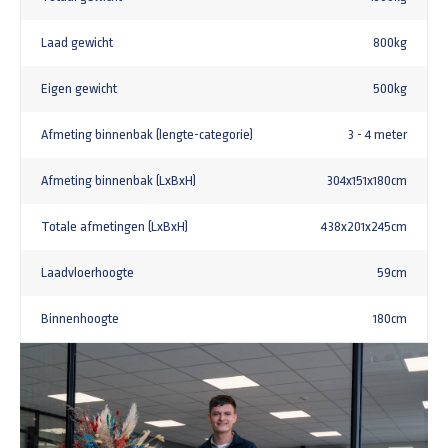
Laad gewicht
800kg
Eigen gewicht
500kg
Afmeting binnenbak (lengte-categorie)
3 - 4 meter
Afmeting binnenbak (LxBxH)
304x151x180cm
Totale afmetingen (LxBxH)
438x201x245cm
Laadvloerhoogte
59cm
Binnenhoogte
180cm