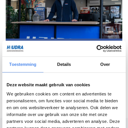
Vragen over ons assortiment?
Chat met onze experts
Toestemming
Details
Over
Openingstijden
Maandag - vrijdag
7:30 - 16:30 uur
Deze website maakt gebruik van cookies
Zaterdag
8:30 - 12:00 uur
We gebruiken cookies om content en advertenties te
personaliseren, om functies voor social media te bieden
en om ons websiteverkeer te analyseren. Ook delen we
informatie over uw gebruik van onze site met onze
partners voor social media, adverteren en analyse. Deze
Modelomschrijving
partners kunnen deze gegevens combineren met andere