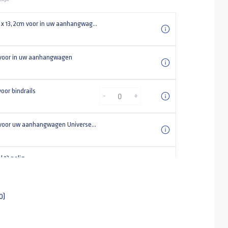
Bindrail 3m x 13,2cm voor in uw aanhangwagen
voor in uw aanhangwagen
oor bindrails
-
+
Steunpoot voor uw aanhangwagen Universeel (set)
l 13 polig
ED met 4 meter kabel
-
+
0)
disselkist 400x380x295mm