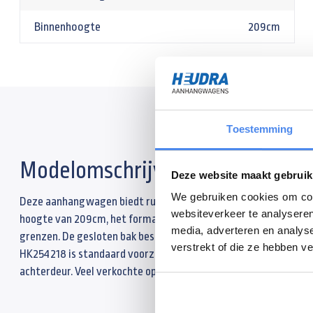
Binnenhoogte
209cm
Toestemming
Modelomschrijving
Deze website maakt gebruik
We gebruiken cookies om cont
Deze aanhangwagen biedt ruime mogelijkheden om een grote h
websiteverkeer te analyseren
hoogte van 209cm, het formaat van 418x173cm en het maximu
media, adverteren en analys
grenzen. De gesloten bak beschermt uw lading tegen diefsta
verstrekt of die ze hebben v
HK254218 is standaard voorzien van een neuswiel, verschuifbar
achterdeur. Veel verkochte opties zijn steunpoten, bindrails, opr