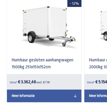
- 12%
Humbaur gesloten aanhangwagen
Humbaur 
1500kg 251x151x152cm
2000kg 3
€ 3.362,48
€ 5.154
Vanaf
excl. BTW
Vanaf
Meer informatie
Meer inform