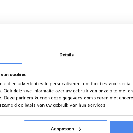
Details
Download
 van cookies
ent en advertenties te personaliseren, om functies voor social
oeveelheid zwaardere lading te vervoeren. De
Humbaur-geslo
. Ook delen we informatie over uw gebruik van onze site met on
m gewicht van 2500kg kennen haast geen
e. Deze partners kunnen deze gegevens combineren met andere i
l en weersomstandigheden. De Humbaur
erzameld op basis van uw gebruik van hun services.
e bindpunten, binnenverlichting en een dubbele
ijklep, zijdeur, verkoopklep en schuifraam.
Aanpassen