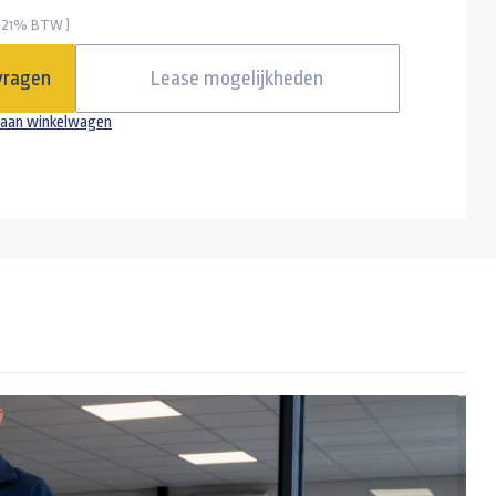
. 21% BTW )
Gaffelslot voor een 1200kg tot 3000kg aanhangwagen SCM goedgekeurd alko
vragen
Lease mogelijkheden
aan winkelwagen