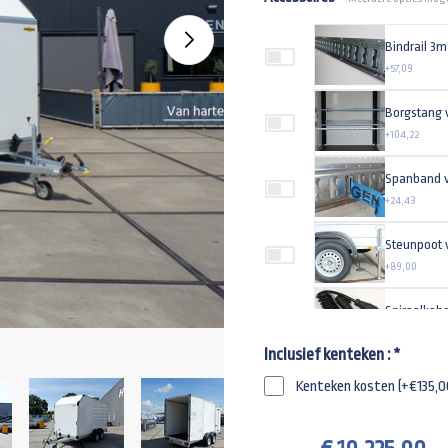
+57,09
Borgstang 
+104,22
Spanband v
+24,43
+89,00
Spiraalkabe
+51,90
Inclusief kenteken :
*
Werklamp L
Kenteken kosten (+€135,0
+49,95
Aluminium 