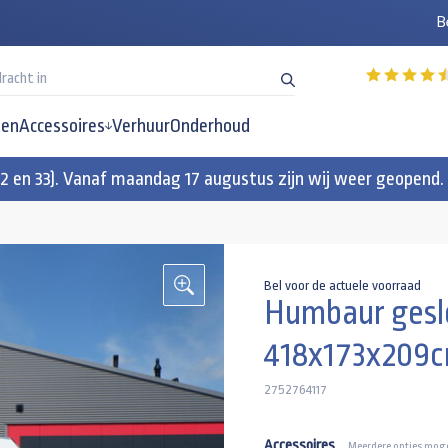
B
en
Accessoires
Verhuur
Onderhoud
32 en 33). Vanaf maandag 17 augustus zijn wij weer geopend.
Bel voor de actuele voorraad
Humbaur gesl
418x173x209cm
2752764117
Accessoires
Meerdere opties moge