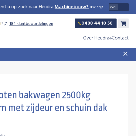
ent u op zoek naar Heudra
Machinebouw?
BTW prijs:
0488 44 10 58
4,7
|
184 klantbeoordelingen
Winkelw
Over Heudra
Contact
oten bakwagen 2500kg
 met zijdeur en schuin dak
lijk