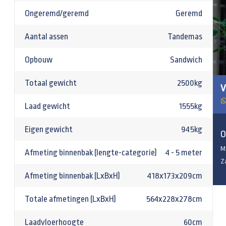
Ongeremd/geremd
Geremd
Aantal assen
Tandemas
Opbouw
Sandwich
Totaal gewicht
2500kg
V
Laad gewicht
1555kg
Eigen gewicht
945kg
O
M
Afmeting binnenbak (lengte-categorie)
4 - 5 meter
Z
Afmeting binnenbak (LxBxH)
418x173x209cm
Totale afmetingen (LxBxH)
564x228x278cm
Laadvloerhoogte
60cm