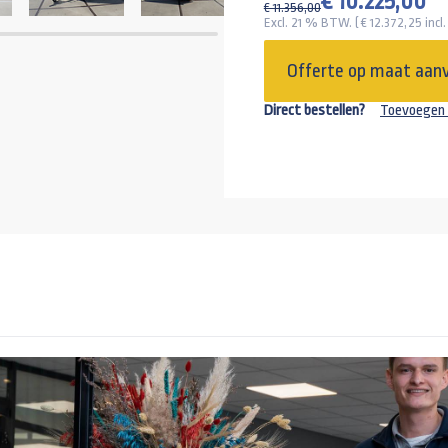
€ 10.225,00
€ 11.356,00
+190,00
Excl. 21 % BTW. ( €
12.372,25
incl
Offerte op maat aan
+162,18
Direct bestellen?
Toevoegen 