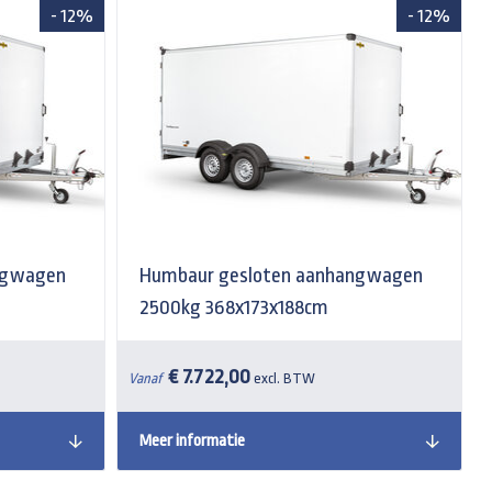
- 12%
- 12%
ngwagen
Humbaur gesloten aanhangwagen
2500kg 368x173x188cm
€ 7.722,00
Vanaf
excl. BTW
Meer informatie