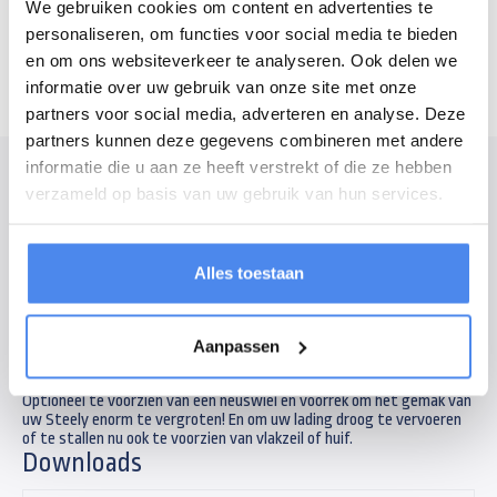
We gebruiken cookies om content en advertenties te
Zaterdag
8:30 - 12:00 uur
personaliseren, om functies voor social media te bieden
en om ons websiteverkeer te analyseren. Ook delen we
informatie over uw gebruik van onze site met onze
partners voor social media, adverteren en analyse. Deze
partners kunnen deze gegevens combineren met andere
informatie die u aan ze heeft verstrekt of die ze hebben
Modelomschrijving
verzameld op basis van uw gebruik van hun services.
Met zijn waterbestendige houten antislipbodem en de robuuste
constructie maakt de dieplader Steely in de tuin en op de bouwplaats
een overtuigende indruk. Elegante spansluitingen houden de
achterklep veilig gesloten. Daarnaast standaard voorzien van
Alles toestaan
sjorogen in de laadbak, antislip bodemplaat, grote comfortabele
wielen van 13 inch en een 13-polige stekker. De Steely heeft een
laadvloer van 205x109cm en een laadgewicht van 630kg. Perfect voor
de kleine klusjes in en rondom huis.
Aanpassen
Optioneel te voorzien van een neuswiel en voorrek om het gemak van
uw Steely enorm te vergroten! En om uw lading droog te vervoeren
of te stallen nu ook te voorzien van vlakzeil of huif.
Downloads