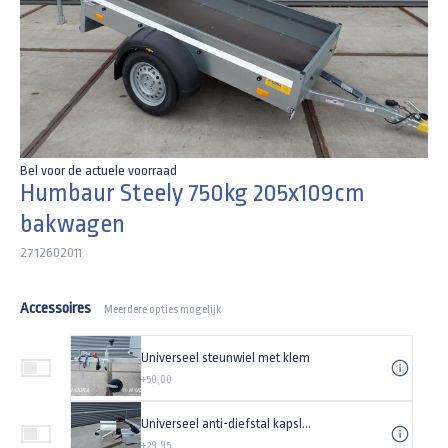
Bel voor de actuele voorraad
Humbaur Steely 750kg 205x109cm
bakwagen
2712602011
Accessoires
Meerdere opties mogelijk
Universeel steunwiel met klem
+50,00
Universeel anti-diefstal kapslot type TAS
+29,95