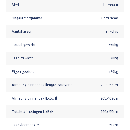
Merk
Humbaur
Ongeremd/geremd
Ongeremd
Aantal assen
Enkelas
Totaal gewicht
750kg
Laad gewicht
630kg
Eigen gewicht
120kg
Afmeting binnenbak (lengte-categorie)
2 - 3 meter
Afmeting binnenbak (LxBxH)
205x109cm
Totale afmetingen (LxBxH)
296x155cm
Laadvloerhoogte
50cm