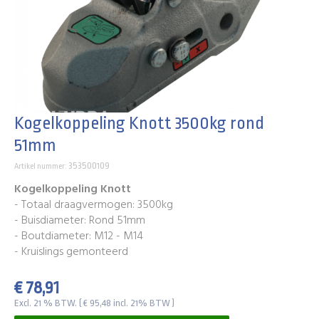
Kogelkoppeling Knott 3500kg rond
51mm
353500109
Artikel nummer:
Kogelkoppeling Knott
- Totaal draagvermogen: 3500kg
- Buisdiameter: Rond 51mm
- Boutdiameter: M12 - M14
- Kruislings gemonteerd
€ 78,91
Excl. 21 % BTW. ( € 95,48 incl. 21% BTW )