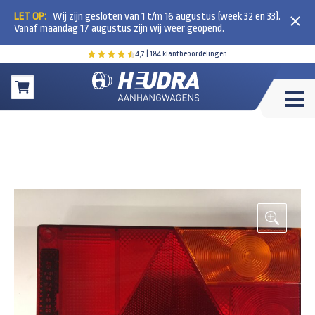
LET OP:
Wij zijn gesloten van 1 t/m 16 augustus (week 32 en 33).
Vanaf maandag 17 augustus zijn wij weer geopend.
4,7
| 184 klantbeoordelingen
Winkelwagen