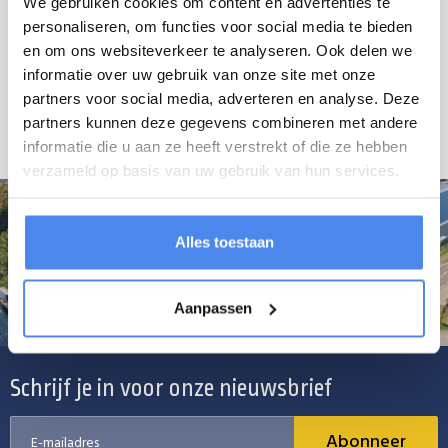
We gebruiken cookies om content en advertenties te
een bouwjaar voor 2006.
personaliseren, om functies voor social media te bieden
en om ons websiteverkeer te analyseren. Ook delen we
De prijzen zijn exclusief montage. Voor het monteren van de
informatie over uw gebruik van onze site met onze
onderdelen of eventuele aanpassingen kunt u bellen, mailen of langs
partners voor social media, adverteren en analyse. Deze
komen in Kesteren.
partners kunnen deze gegevens combineren met andere
informatie die u aan ze heeft verstrekt of die ze hebben
verzameld op basis van uw gebruik van hun services.
Alles toestaan
Aanpassen
Schrijf je in voor onze nieuwsbrief
Abonneer