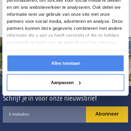
Geschikt voor:
en om ons websiteverkeer te analyseren. Ook delen we
- Hulco Terrax 294x150cm machinetransporter
informatie over uw gebruik van onze site met onze
- Hulco Terrax Basic 294x150cm machinetransporter
partners voor social media, adverteren en analyse. Deze
partners kunnen deze gegevens combineren met andere
informatie die u aan ze heeft verstrekt of die ze hebben
verzameld op basis van uw gebruik van hun services.
Alles toestaan
Aanpassen
Schrijf je in voor onze nieuwsbrief
Abonneer