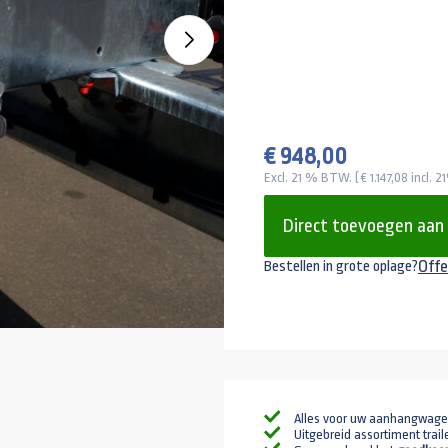
€ 948,00
Excl. 21 % BTW. ( € 1.147,08 incl.
Direct toevoegen aan
Offe
Bestellen in grote oplage?
Alles voor uw aanhangwag
Uitgebreid assortiment trail