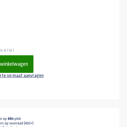
 21% BTW )
 winkelwagen
rte op maat aanvragen
en op
één
plek
ers op voorraad (400+)