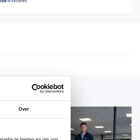
pste
in Kesteren
Over
 media te bieden en om ons