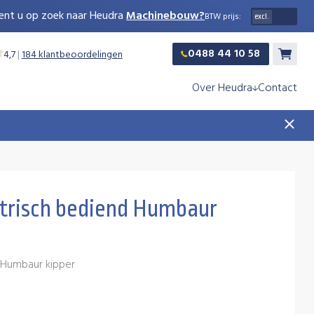
ent u op zoek naar Heudra
Machinebouw?
BTW prijs:
0488 44 10 58
4,7
|
184 klantbeoordelingen
Winkelw
Over Heudra
Contact
ktrisch bediend Humbaur
r Humbaur kipper