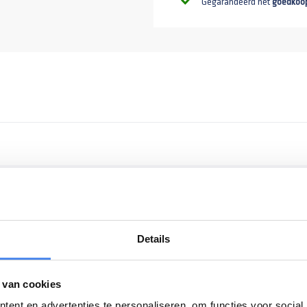
Gegarandeerd het
goedkoo
Details
 van cookies
ent en advertenties te personaliseren, om functies voor social