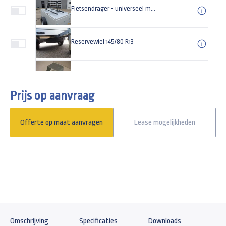
Fietsendrager - universeel met TUV/GS keurmerk | Type basic
Reservewiel 145/80 R13
Universeel reservewielsteun
Prijs op aanvraag
Gaffelslot (disselslot) SCM-goedgekeurd
Offerte op maat aanvragen
Lease mogelijkheden
Universeel anti-diefstal kapslot type TAS
Omschrijving
Specificaties
Downloads