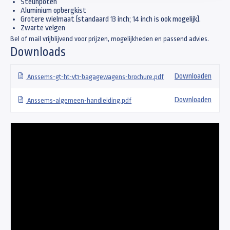
Steunpoten
Aluminium opbergkist
Grotere wielmaat (standaard 13 inch; 14 inch is ook mogelijk).
Zwarte velgen
Bel of mail vrijblijvend voor prijzen, mogelijkheden en passend advies.
Downloads
Downloaden
Anssems-gt-ht-vt1-bagagewagens-brochure.pdf
Downloaden
Anssems-algemeen-handleiding.pdf