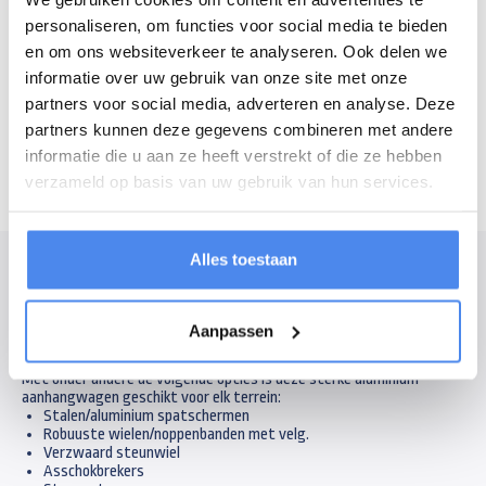
personaliseren, om functies voor social media te bieden
en om ons websiteverkeer te analyseren. Ook delen we
Openingstijden
informatie over uw gebruik van onze site met onze
Maandag - vrijdag
7:30 - 16:30 uur
partners voor social media, adverteren en analyse. Deze
Zaterdag
8:30 - 12:00 uur
partners kunnen deze gegevens combineren met andere
informatie die u aan ze heeft verstrekt of die ze hebben
verzameld op basis van uw gebruik van hun services.
Alles toestaan
Modelomschrijving
Zoekt u een off road aanhanger/all-terrain aanhanger die alles
aankan? Ontdek dan de Anssems bagagewagens met extra opties
Aanpassen
voor offroad terrein.
Met onder andere de volgende opties is deze sterke aluminium
aanhangwagen geschikt voor elk terrein:
Stalen/aluminium spatschermen
Robuuste wielen/noppenbanden met velg.
Verzwaard steunwiel
Asschokbrekers