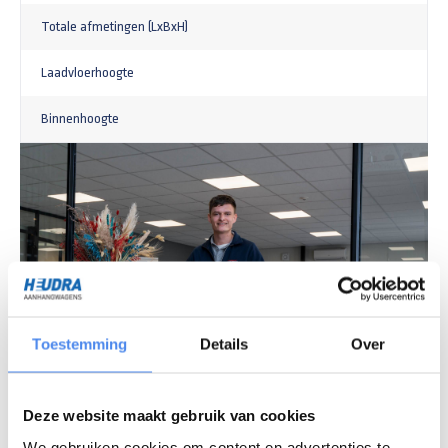
Totale afmetingen (LxBxH)
Laadvloerhoogte
Binnenhoogte
Toestemming
Details
Over
Vragen over ons assortiment?
Deze website maakt gebruik van cookies
Chat met onze experts
We gebruiken cookies om content en advertenties te