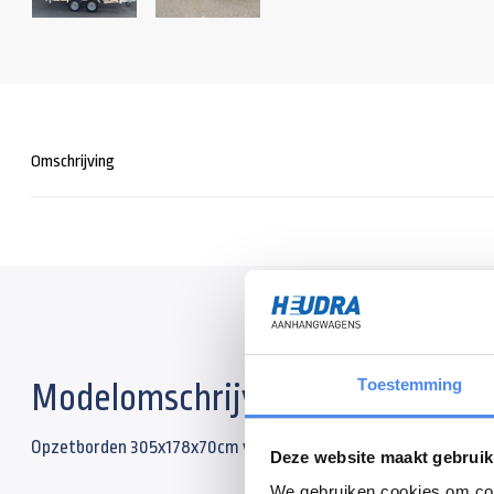
Omschrijving
Toestemming
Modelomschrijving
Opzetborden 305x178x70cm voor een Anssems KSX kipper.
Deze website maakt gebruik
We gebruiken cookies om cont