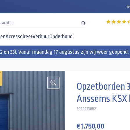
B
en
Accessoires
Verhuur
Onderhoud
32 en 33). Vanaf maandag 17 augustus zijn wij weer geopend.
Opzetborden 
Anssems KSX 
3029033002
€ 1.750,00