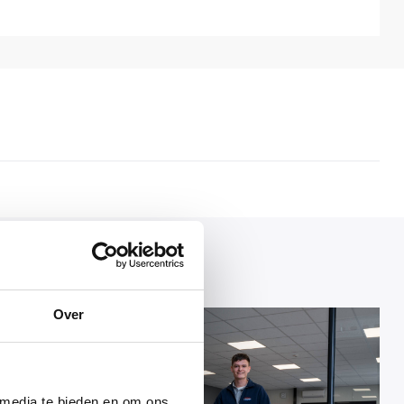
Over
 media te bieden en om ons