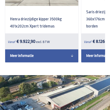
Saris driezijd
Henra driezijdige kipper 3500kg
360x176cm He
401x202cm Xpert tridemas
borden
€ 9.922,90
€ 8.126,8
Vanaf
excl. BTW
Vanaf
Meer informatie
Meer informatie