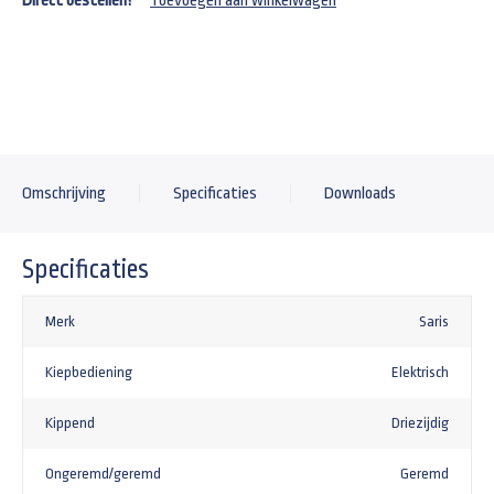
Direct bestellen?
Toevoegen aan winkelwagen
Steunpoten voor Saris kipper & plateauwagen
+191,00
Aluminium oprijplaten Saris
+705,00
Gaffelslot voor een 3500kg aanhangwagen SCM goedgekeurd knott
Omschrijving
Specificaties
Downloads
+161,92
Specificaties
Merk
Saris
Kiepbediening
Elektrisch
Kippend
Driezijdig
Ongeremd/geremd
Geremd