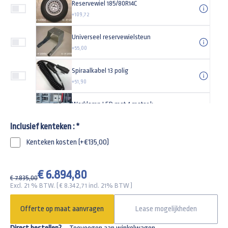
Reservewiel 185/80R14C
+109,72
Universeel reservewielsteun
+55,00
Spiraalkabel 13 polig
+51,90
Werklamp LED met 4 meter kabel
+49,95
Inclusief kenteken :
*
Zwarte aluminium disselkist maat L 750x380x280mm
Kenteken kosten (+€135,00)
+317,18
Spanband 1000kg met enkele haak
€ 6.894,80
-
+
€ 7.835,00
+33,77
Excl. 21 % BTW. ( €
8.342,71
incl. 21% BTW )
Gaasdoek 360x185cm
Offerte op maat aanvragen
Lease mogelijkheden
+145,00