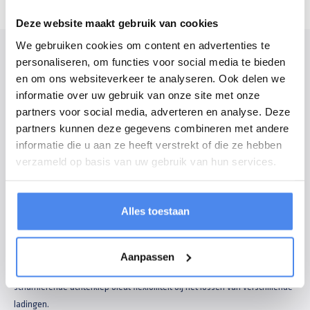
Deze website maakt gebruik van cookies
We gebruiken cookies om content en advertenties te
Modelomschrijving
personaliseren, om functies voor social media te bieden
en om ons websiteverkeer te analyseren. Ook delen we
Deze Saris 3-zijdge kipper Heavy Duty Steel is een robuuste en veelzijdige
informatie over uw gebruik van onze site met onze
kipper voor professioneel gebruik. Dankzij de 3-zijdige kiepfunctie en de
partners voor social media, adverteren en analyse. Deze
solide afwerking is deze kipper perfect inzetbaar voor bouw,
partners kunnen deze gegevens combineren met andere
groenvoorziening en transport van zware materialen.
informatie die u aan ze heeft verstrekt of die ze hebben
verzameld op basis van uw gebruik van hun services.
De kipper is uitgevoerd met 40cm hoge, dubbelwandige stalen zijborden,
wat zorgt voor extra stevigheid en een lange levensduur. De volledig
gegalvaniseerde stalen vloer van 3mm maakt hem bestand tegen
Alles toestaan
intensief gebruik en zware belasting.
Het kippen gebeurt elektrisch, eenvoudig en snel, en voor extra zekerheid
Aanpassen
is de kipper ook voorzien van een noodhandpomp. De dubbel
scharnierende achterklep biedt flexibiliteit bij het lossen van verschillende
ladingen.