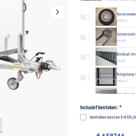
Reservewie
+109,72
Universeel
+55,00
+57,09
Borgstang 
+104,22
Spanband v
+24,43
Inclusief kenteken :
*
Kenteken kosten (+€135,0
+89,00
Universeel 