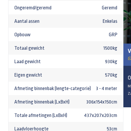
Ongeremd/geremd
Geremd
Aantal assen
Enkelas
Opbouw
GRP
Totaal gewicht
1500kg
V
Laad gewicht
930kg
Eigen gewicht
570kg
O
M
Afmeting binnenbak (lengte-categorie)
3 - 4 meter
Z
Afmeting binnenbak (LxBxH)
306x154x150cm
Totale afmetingen (LxBxH)
437x207x203cm
Laadvloerhoogte
53cm