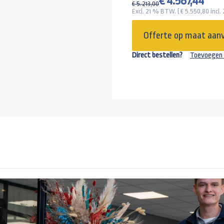
€ 4.587,44
€ 5.213,00
+29,95
Excl. 21 % BTW. ( €
5.550,80
incl.
Gaffelslot (
Offerte op maat aan
+135,00
Direct bestellen?
Toevoegen 