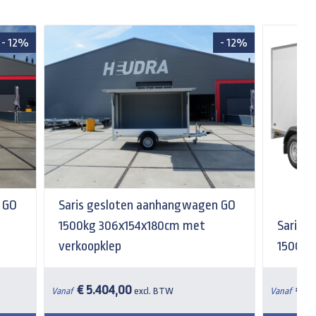
- 12%
- 12%
 GO
Saris gesloten aanhangwagen GO
1500kg 306x154x180cm met
Saris 
verkoopklep
1500kg
€ 5.404,00
€ 4
Vanaf
excl. BTW
Vanaf