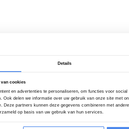
Details
Download
 van cookies
n. Ideaal voor het vervoer van fragiele en
Saris-gesloten
l en weersomstandigheden. Maar ook inzetbaar
ent en advertenties te personaliseren, om functies voor social
van een v-dissel, vloerplaat met antislip,
Saris-garantieb
. Ook delen we informatie over uw gebruik van onze site met on
chterdeuren met robuuste sluiting.
e. Deze partners kunnen deze gegevens combineren met andere i
erzameld op basis van uw gebruik van hun services.
 van 150cm. Daarnaast ook te voorzien van een
, bindrails en een reservewiel. Neem contact op