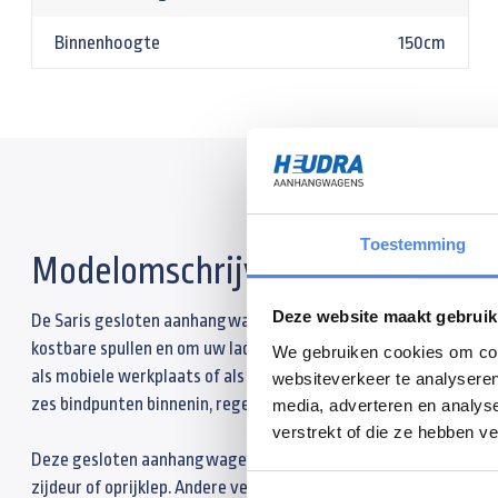
Binnenhoogte
150cm
Toestemming
Modelomschrijving
Deze website maakt gebruik
De Saris gesloten aanhangwagen is een veelzijdige aanhangwage
kostbare spullen en om uw lading te beschermen tegen diefsta
We gebruiken cookies om cont
als mobiele werkplaats of als verkoopkraam. Standaard voorzien 
websiteverkeer te analyseren
zes bindpunten binnenin, regengoot, deurvastzetter en twee a
media, adverteren en analys
verstrekt of die ze hebben v
Deze gesloten aanhangwagen is ook verkrijgbaar in een hoogte
zijdeur of oprijklep. Andere veelgekozen opties zijn steunpoten