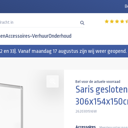
B
en
Accessoires
Verhuur
Onderhoud
32 en 33). Vanaf maandag 17 augustus zijn wij weer geopend.
Bel voor de actuele voorraad
Saris geslot
306x154x150
2620301516W
Accessoires
Meerdere opties moge