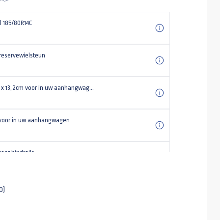
l 185/80R14C
 reservewielsteun
Bindrail 3m x 13,2cm voor in uw aanhangwagen
voor in uw aanhangwagen
oor bindrails
Steunpoot voor uw aanhangwagen Universeel (set)
0)
anti-diefstal kapslot type TAS