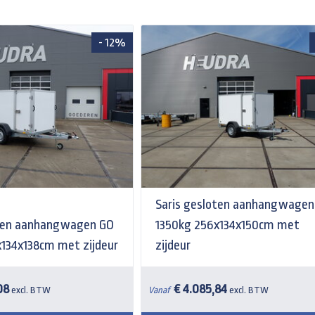
- 12%
Saris gesloten aanhangwagen
oten aanhangwagen GO
1350kg 256x134x150cm met
134x138cm met zijdeur
zijdeur
08
€ 4.085,84
excl. BTW
Vanaf
excl. BTW