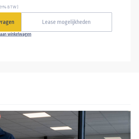
 21% BTW )
disselslot)
vragen
Lease mogelijkheden
aan winkelwagen