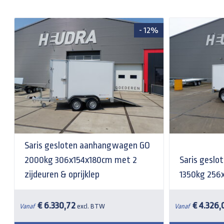
- 12%
Saris gesloten aanhangwagen GO
2000kg 306x154x180cm met 2
Saris gesl
zijdeuren & oprijklep
1350kg 256x
€ 6.330,72
€ 4.326,
Vanaf
excl. BTW
Vanaf