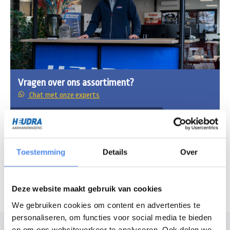
Vragen over ons assortiment?
Chat met onze experts
Openingstijden
Maandag - vrijdag
7:30 - 16:30 uur
Toestemming
Details
Over
Zaterdag
8:30 - 12:00 uur
Deze website maakt gebruik van cookies
We gebruiken cookies om content en advertenties te
personaliseren, om functies voor social media te bieden
Modelomschrijving
en om ons websiteverkeer te analyseren. Ook delen we