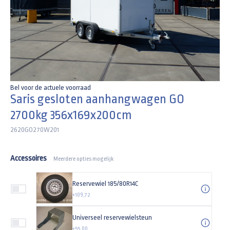
Bel voor de actuele voorraad
Saris gesloten aanhangwagen GO
2700kg 356x169x200cm
2620GO270W201
Accessoires
Meerdere opties mogelijk
Reservewiel 185/80R14C
+109,72
Universeel reservewielsteun
+55,00