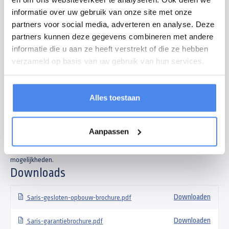
informatie over uw gebruik van onze site met onze
De Saris gesloten aanhangwagen is een veelzijdige aanhangwagen.
partners voor social media, adverteren en analyse. Deze
Ideaal voor het vervoer van fragiele en kostbare spullen en om uw lading
partners kunnen deze gegevens combineren met andere
te beschermen tegen diefstal en weersomstandigheden. Maar ook
informatie die u aan ze heeft verstrekt of die ze hebben
inzetbaar als mobiele werkplaats of als verkoopkraam. Standaard
verzameld op basis van uw gebruik van hun services.
voorzien van een v-dissel, vloerplaat met antislip, zes bindpunten
binnenin, regengoot, deurvastzetter en twee achterdeuren met robuuste
sluiting.
Alles toestaan
Daarnaast zijn de gesloten aanhangwagens van Saris ook te voorzien van
Aanpassen
een zijdeur, zijklep en/of oprijklep. Andere veel gekozen opties zijn
steunpoten, bindrails en een reservewiel. Neem contact op voor de diverse
mogelijkheden.
Downloads
Downloaden
Saris-gesloten-opbouw-brochure.pdf
Downloaden
Saris-garantiebrochure.pdf