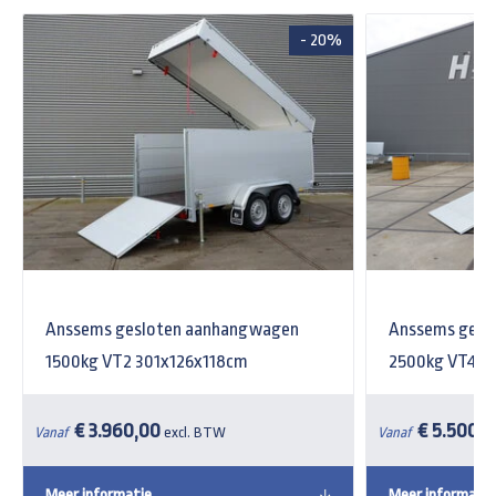
- 20%
Anssems gesloten aanhangwagen
Anssems gesl
1500kg VT2 301x126x118cm
2500kg VT4 3
€ 3.960,00
€ 5.500,
Vanaf
excl. BTW
Vanaf
Meer informatie
Meer informatie