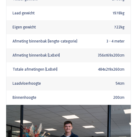
Laad gewicht
1978kg
Eigen gewicht
722kg
Afmeting binnenbak (lengte-categorie)
3 - 4 meter
Afmeting binnenbak (LxBxH)
356x169x200cm
Totale afmetingen (LxBxH)
484x219x260cm
Laadvloerhoogte
54cm
Binnenhoogte
200cm