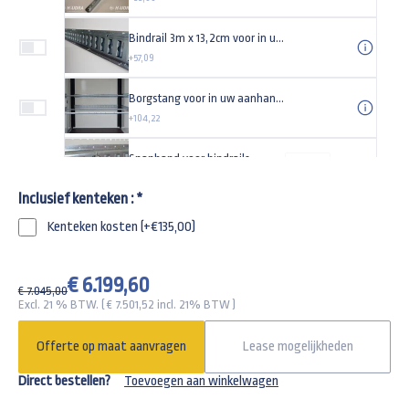
Bindrail 3m x 13,2cm voor in uw aanhangwagen
+57,09
Borgstang voor in uw aanhangwagen
+104,22
Spanband voor bindrails
-
+
+24,43
Inclusief kenteken :
*
Steunpoot voor uw aanhangwagen Universeel (set)
Kenteken kosten (+€135,00)
+89,00
Universeel anti-diefstal kapslot type TAS
€ 6.199,60
€ 7.045,00
+29,95
Excl. 21 % BTW. ( €
7.501,52
incl. 21% BTW )
Gaffelslot (disselslot)
Offerte op maat aanvragen
Lease mogelijkheden
+135,00
Direct bestellen?
Toevoegen aan winkelwagen