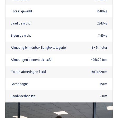
Totaal gewicht
3500kg
Laad gewicht
2343kg
Eigen gewicht
1145kg
Afmeting binnenbak (lengte-categorie)
4 - 5 meter
Afmetingen binnenbak (LxB)
406x204cm
Totale afmetingen (LxB)
563x221cm
Bordhoogte
35cm
Laadvloerhoogte
71cm