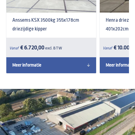
Anssems KSX 3500kg 355x178cm
Henra driezijd
driezijdige kipper
401x202cm Xpe
€ 6.720,00
€ 10.007,
Vanaf
excl. BTW
Vanaf
Meer informatie
Meer informatie