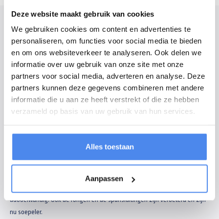
Deze website maakt gebruik van cookies
Modelomschrijving
We gebruiken cookies om content en advertenties te
personaliseren, om functies voor social media te bieden
De Saris kipper is een goede kipper voor particulieren en professionals,
en om ons websiteverkeer te analyseren. Ook delen we
met een unieke, strakke uitstraling en scherpe prijs-kwaliteitverhouding.
informatie over uw gebruik van onze site met onze
De kippers hebben een volledig gelast en thermisch verzinkt frame en zijn
partners voor social media, adverteren en analyse. Deze
voorzien van een stalen plaat op de laadvloer. Met de vele
partners kunnen deze gegevens combineren met andere
bindmogelijkheden; touwhaken, nethaken aan het scharnier en
informatie die u aan ze heeft verstrekt of die ze hebben
bindpunten in de laadvloer extra makkelijk in gebruik.
verzameld op basis van uw gebruik van hun services.
Veel gekozen opties zijn oprijplaten in sledes onder de laadvloer, voorrek,
reservewiel en anti-diefstalslot. Uniek is de optie black edition van Saris:
Alles toestaan
uitgevoerd met zwarte velgen en zwarte borden.
Saris heeft afgelopen jaar haar kippers verbeterd. De kippers hebben niet
alleen een nieuwe look gekregen, maar ook de kwaliteit is verbeterd. De
Aanpassen
kippers zijn standaard verlaagd en de aluminium borden zijn nu
dubbelwandig. Ook de rongen en de spansluitingen zijn verbeterd en zijn
nu soepeler.