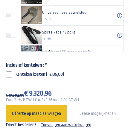
Universeel reservewielsteun
+55,00
Spiraalkabel 13 polig
+51,90
Werklamp LED met 4 meter kabel
-
+
+49,95
Inclusief kenteken :
*
Aluminium disselkist maat L 750x380x280mm
Kenteken kosten (+€135,00)
+225,00
Spanband 1000kg met enkele haak
€ 9.320,96
-
+
€ 10.592,00
+33,77
Excl. 21 % BTW. ( €
11.278,36
incl. 21% BTW )
Gaasdoek 405x200cm
Offerte op maat aanvragen
Lease mogelijkheden
+150,00
Direct bestellen?
Toevoegen aan winkelwagen
Gaffelslot voor een 3500kg aanhangwagen SCM goedgekeurd knott