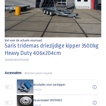
Bel voor de actuele voorraad
Saris tridemas driezijdige kipper 3500kg
Heavy Duty 406x204cm
2660K34020353HD
Accessoires
Meerdere opties mogelijk
Acculader voor uw kipper
+135,00
Reservewiel 195/50R13
+101,30