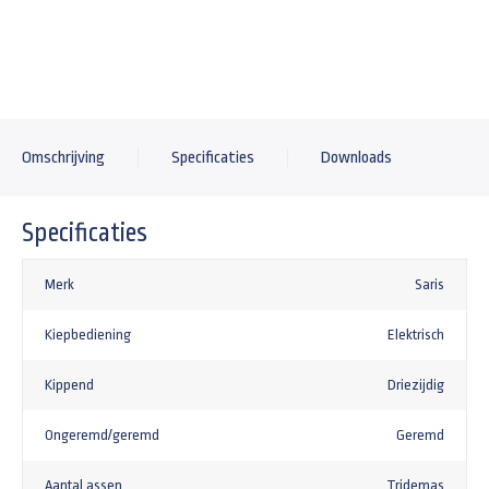
+161,92
Omschrijving
Specificaties
Downloads
Specificaties
Merk
Saris
Kiepbediening
Elektrisch
Kippend
Driezijdig
Ongeremd/geremd
Geremd
Aantal assen
Tridemas