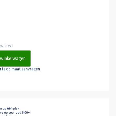
21% BTW )
 winkelwagen
rte op maat aanvragen
en op
één
plek
ers op voorraad (400+)