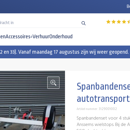
B
en
Accessoires
Verhuur
Onderhoud
32 en 33). Vanaf maandag 17 augustus zijn wij weer geopend.
Spanbandense
autotransport
3129001002
Artikel nummer:
Spanbandenset voor 4 stuk
Anssems wielstops. Bij de 