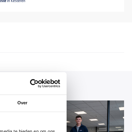
pste
in Kesteren
Over
tops nodig, bij de
 media te bieden en om ons