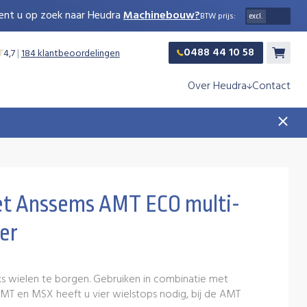
ent u op zoek naar Heudra
Machinebouw?
BTW prijs:
0488 44 10 58
4,7
|
184 klantbeoordelingen
Winkelw
Over Heudra
Contact
t Anssems AMT ECO multi-
er
s wielen te borgen. Gebruiken in combinatie met
AMT en MSX heeft u vier wielstops nodig, bij de AMT