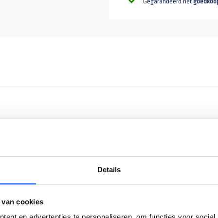
Gegarandeerd het
goedkoo
Details
inatie met Anssems wielstops. Bij de AMT en MSX heeft u vier wiels
 van cookies
ent en advertenties te personaliseren, om functies voor social