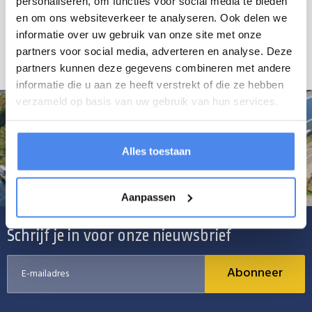
personaliseren, om functies voor social media te bieden
zijn exclusief montage. Voor montage of aanpassingen kunt u bellen,
en om ons websiteverkeer te analyseren. Ook delen we
mailen of langs komen in Kesteren. Om zeker te zijn dat u de juiste
informatie over uw gebruik van onze site met onze
steunpoot koopt, kunt u het beste telefonisch contact opnemen.
partners voor social media, adverteren en analyse. Deze
partners kunnen deze gegevens combineren met andere
informatie die u aan ze heeft verstrekt of die ze hebben
verzameld op basis van uw gebruik van hun services.
Alles toestaan
Aanpassen
Schrijf je in voor onze nieuwsbrief
Abonneer