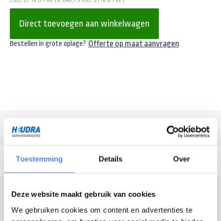
Direct toevoegen aan winkelwagen
Offerte op maat aanvragen
Bestellen in grote oplage?
Omschrijving
Toestemming
Details
Over
Modelomschrijving
Deze website maakt gebruik van cookies
We gebruiken cookies om content en advertenties te
Steunpoot voor uw een Henra kipper of Henra plateauwagen. De prijzen