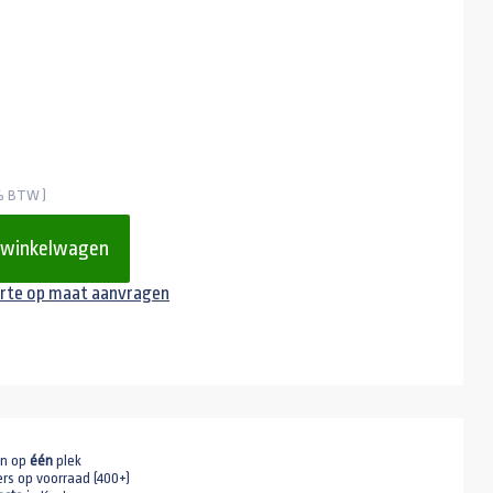
1% BTW )
 winkelwagen
rte op maat aanvragen
en op
één
plek
ers op voorraad (400+)