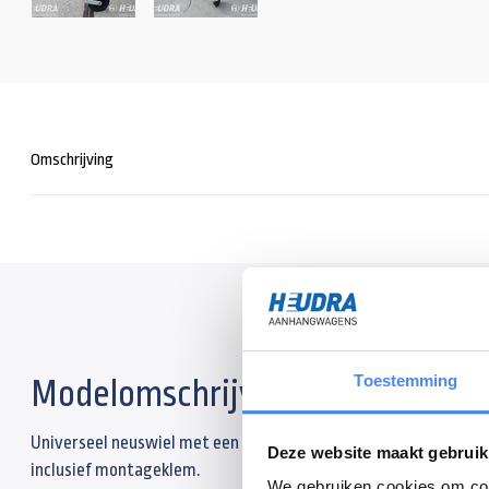
Omschrijving
Toestemming
Modelomschrijving
Universeel neuswiel met een buisdiameter rond 48mm en een 
Deze website maakt gebruik
inclusief montageklem.
We gebruiken cookies om cont