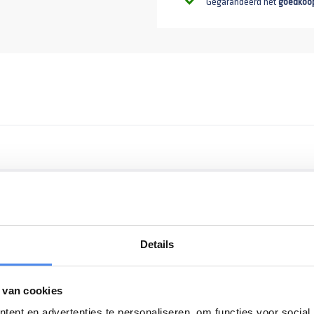
Gegarandeerd het
goedkoo
Details
wieldiameter rond 200mm. Heeft een draagkracht van 150kg. Wordt
 van cookies
ent en advertenties te personaliseren, om functies voor social