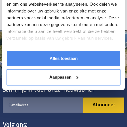
montagemateriaal. De standaard kleur van het vlakzeil is antraciet,
en om ons websiteverkeer te analyseren. Ook delen we
andere kleuren zijn mogelijk op aanvraag.
informatie over uw gebruik van onze site met onze
partners voor social media, adverteren en analyse. Deze
partners kunnen deze gegevens combineren met andere
informatie die u aan ze heeft verstrekt of die ze hebben
verzameld op basis van uw gebruik van hun services.
Alles toestaan
Aanpassen
Schrijf je in voor onze nieuwsbrief
Abonneer
Volg ons: