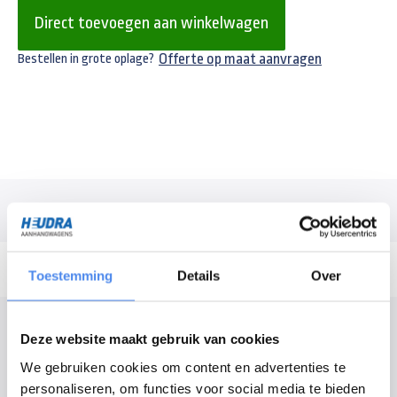
Direct toevoegen aan winkelwagen
Offerte op maat aanvragen
Bestellen in grote oplage?
Omschrijving
Toestemming
Details
Over
Modelomschrijving
Deze website maakt gebruik van cookies
Vlakzeil voor de Anssems GT 201x101cm bakwagen. Het vlakzeil heeft een
We gebruiken cookies om content en advertenties te
afmeting van 201x101cm (lenge x breedte). Wordt geleverd inclusief
personaliseren, om functies voor social media te bieden