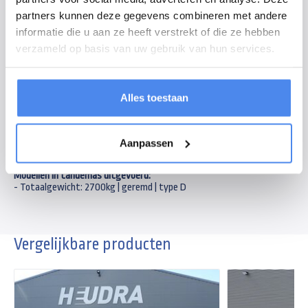
kim- en kielrollen zijn gemaakt van polyurethaan. Het chassis is geheel
partners kunnen deze gegevens combineren met andere
gelast en aan de binnen- en buitenkant gegalvaniseerd. Daarnaast
informatie die u aan ze heeft verstrekt of die ze hebben
beschikt een Vlemmix boottrailer over gebogen dwarsbalken, zodat de
verzameld op basis van uw gebruik van hun services.
boot zo laag mogelijk ligt. Neem contact op voor de mogelijkheden en
passend advies.
Let op! Adviesprijs is gebaseerd op Type A.
Alles toestaan
Modellen in enkelas uitgevoerd:
- Totaalgewicht: 1350kg | geremd | type A
- Totaalgewicht: 1500kg | geremd | type B
Aanpassen
- Totaalgewicht: 1800kg | geremd | type C
Modellen in tandemas uitgevoerd:
- Totaalgewicht: 2700kg | geremd | type D
Vergelijkbare producten