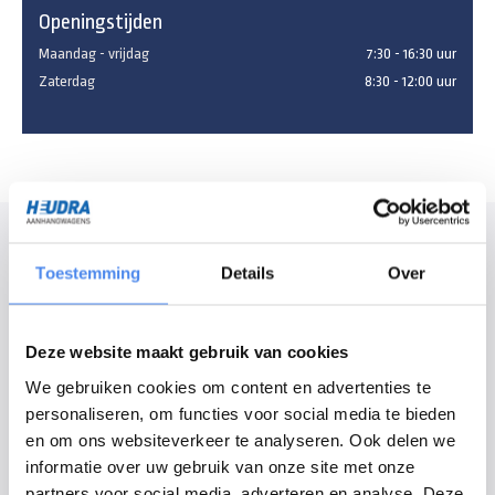
Openingstijden
Maandag - vrijdag
7:30 - 16:30 uur
Zaterdag
8:30 - 12:00 uur
Modelomschrijving
Toestemming
Details
Over
De boottrailer met een afmetingen van 630cm is de kleinste uitvoering
van de Vlemmix boottrailers. Ideaal om uw motorboot, consoleboot, sloep
of eventueel uw zeilboot mee te vervoeren.
Deze website maakt gebruik van cookies
We gebruiken cookies om content en advertenties te
De boottrailer is standaard voorzien van: verstelbare Knott assen met
personaliseren, om functies voor social media te bieden
waterdichte lagers, RVS remkabels, waterdichte LED contourverlichting,
en om ons websiteverkeer te analyseren. Ook delen we
zwaar opklapbaar neuswiel, een uitschuifbare/afneembare
informatie over uw gebruik van onze site met onze
verlichtingsbalk, verstelbare bootrollen en een verstelbare liersteun. De
partners voor social media, adverteren en analyse. Deze