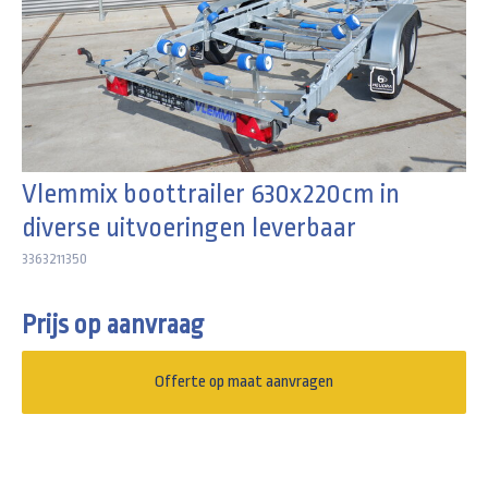
Vlemmix boottrailer 630x220cm in
diverse uitvoeringen leverbaar
3363211350
Prijs op aanvraag
Offerte op maat aanvragen