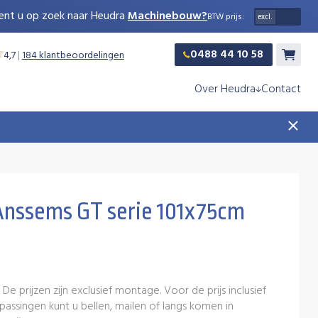
ent u op zoek naar Heudra
Machinebouw?
BTW prijs:
0488 44 10 58
4,7
|
184 klantbeoordelingen
Winkelw
Over Heudra
Contact
Anssems GT serie 101x75cm
. De prijzen zijn exclusief montage. Voor de prijs inclusief
ssingen kunt u bellen, mailen of langs komen in