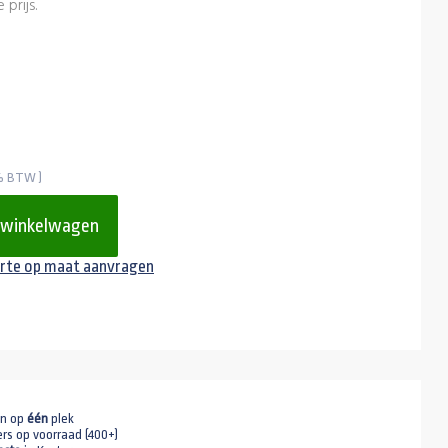
prijs.
1% BTW )
 winkelwagen
rte op maat aanvragen
en op
één
plek
ers op voorraad (400+)