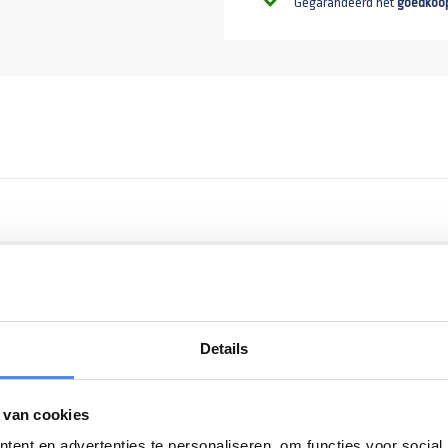
Gegarandeerd het
goedkoo
Details
 van cookies
ent en advertenties te personaliseren, om functies voor social