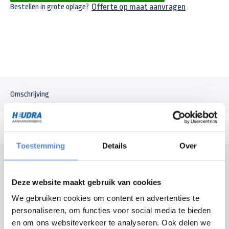
Offerte op maat aanvragen
Bestellen in grote oplage?
Omschrijving
Toestemming
Details
Over
Modelomschrijving
Voorrek voor Anssems GT
Deze website maakt gebruik van cookies
De prijzen zijn exclusief montage. Voor het monteren van de
We gebruiken cookies om content en advertenties te
onderdelen of eventuele aanpassingen kunt u bellen, mailen of langs
personaliseren, om functies voor social media te bieden
komen in Kesteren.
en om ons websiteverkeer te analyseren. Ook delen we