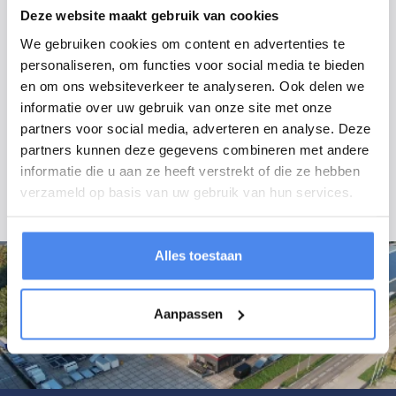
Deze website maakt gebruik van cookies
Voorrek 178x80cm voor een Anssems PSX/ASX plateauwagen
We gebruiken cookies om content en advertenties te
personaliseren, om functies voor social media te bieden
Geschikt voor:
en om ons websiteverkeer te analyseren. Ook delen we
- Anssems PSX/ASX 325x178cm plateauwagen
informatie over uw gebruik van onze site met onze
- Anssems PSX/ASX 405x178cm plateauwagen
partners voor social media, adverteren en analyse. Deze
partners kunnen deze gegevens combineren met andere
De prijzen zijn exclusief montage.
informatie die u aan ze heeft verstrekt of die ze hebben
Montage of aanpassingen? Bel, mail of kom langs.
verzameld op basis van uw gebruik van hun services.
Alles toestaan
Aanpassen