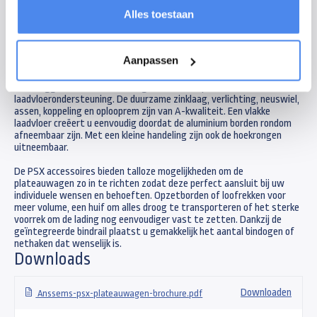
wensen van de professionele gebruiker. De PSX plateauwagens
Alles toestaan
hebben een onderscheidend vermogen door een zeer royale
standaarduitrusting. De zij- en achterborden klappen volledig tot
onder de laadvloer weg wat handig is tijdens het laden en lossen met
een heftruck.
Aanpassen
Aan de basis van de PSX staat een ijzersterk chassis. De
dwarsliggers in dit chassis zorgen voor een optimale
laadvloerondersteuning. De duurzame zinklaag, verlichting, neuswiel,
assen, koppeling en oplooprem zijn van A-kwaliteit. Een vlakke
laadvloer creëert u eenvoudig doordat de aluminium borden rondom
afneembaar zijn. Met een kleine handeling zijn ook de hoekrongen
uitneembaar.
De PSX accessoires bieden talloze mogelijkheden om de
plateauwagen zo in te richten zodat deze perfect aansluit bij uw
individuele wensen en behoeften. Opzetborden of loofrekken voor
meer volume, een huif om alles droog te transporteren of het sterke
voorrek om de lading nog eenvoudiger vast te zetten. Dankzij de
geïntegreerde bindrail plaatst u gemakkelijk het aantal bindogen of
nethaken dat wenselijk is.
Downloads
Downloaden
Anssems-psx-plateauwagen-brochure.pdf