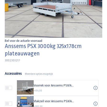
Bel voor de actuele voorraad
Anssems PSX 3000kg 325x178cm
plateauwagen
3002303217
Accessoires
Meerdere opties mogelijk
Voorrek voor Anssems PSX/ASX 178cm (breedte) plateauwagen
+195,00
Vlakzeil voor Anssems PSX/ASX 325x178cm plateauwagen
+500,00