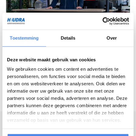
Vragen over ons assortiment?
Toestemming
Details
Over
Chat met onze experts
Deze website maakt gebruik van cookies
Openingstijden
We gebruiken cookies om content en advertenties te
Maandag - vrijdag
7:30 - 16:30 uur
personaliseren, om functies voor social media te bieden
Zaterdag
8:30 - 12:00 uur
en om ons websiteverkeer te analyseren. Ook delen we
informatie over uw gebruik van onze site met onze
partners voor social media, adverteren en analyse. Deze
partners kunnen deze gegevens combineren met andere
informatie die u aan ze heeft verstrekt of die ze hebben
verzameld op basis van uw gebruik van hun services.
Modelomschrijving
Anssems ontwikkelde de PSX serie speciaal met het oog op de