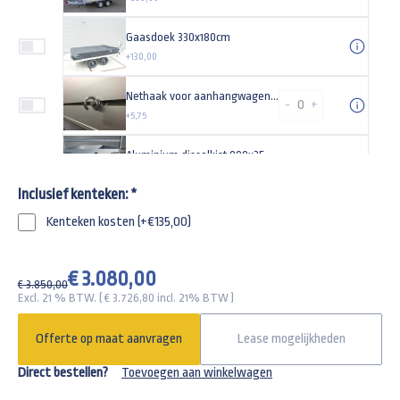
Gaasdoek 330x180cm
+130,00
Nethaak voor aanhangwagens met sleuven
-
+
+5,75
Aluminium disselkist 900x355x150mm
+212,45
Inclusief kenteken:
*
Achterlicht bescherming Heudra RVS
Kenteken kosten (+€135,00)
+63,67
Reservewiel 185/60R12
€ 3.080,00
€ 3.850,00
+97,13
Excl. 21 % BTW. ( €
3.726,80
incl. 21% BTW )
Universeel reservewielsteun
Offerte op maat aanvragen
Lease mogelijkheden
+55,00
Direct bestellen?
Toevoegen aan winkelwagen
Gaffelslot voor een 1200kg tot 3000kg aanhangwagen SCM goedgekeurd alko