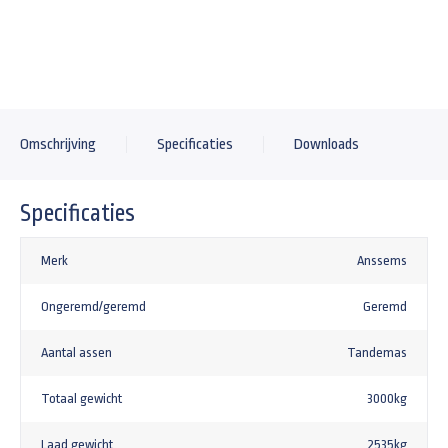
+162,18
Universeel anti-diefstal kapslot type TAS
+29,95
Omschrijving
Specificaties
Downloads
Specificaties
Merk
Anssems
Ongeremd/geremd
Geremd
Aantal assen
Tandemas
Totaal gewicht
3000kg
Laad gewicht
2535kg