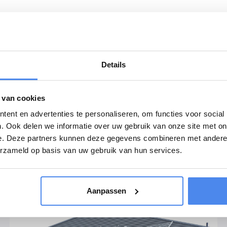
er persoon of bedrijf)
t bij de RDW)
it zou dan vermeld kunnen staan in de opdrachtbevestiging of de f
Details
tact op te nemen met ons verkoopteam. 0488-441058.
 van cookies
ent en advertenties te personaliseren, om functies voor social
. Ook delen we informatie over uw gebruik van onze site met on
e. Deze partners kunnen deze gegevens combineren met andere i
erzameld op basis van uw gebruik van hun services.
Aanpassen