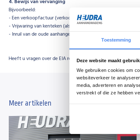
4. Bewijs van vervanging
Bijvoorbeeld:
- Een verkoopfactuur (verkoop van een aanhanger aan een and
- Vrijwaring van kenteken (als oude aanhanger afgemeld word
- Inruil van de oude aanhanger bij aanschaf van een nieuwe (d
Toestemming
Heeft u vragen over de EIA regeling? Schroom dan niet con
Deze website maakt gebruik
We gebruiken cookies om cont
websiteverkeer te analyseren
media, adverteren en analys
verstrekt of die ze hebben v
Meer artikelen