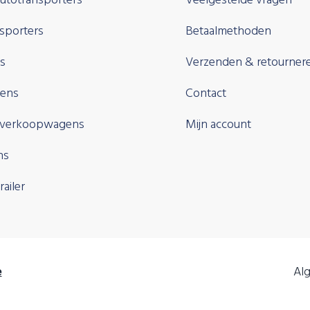
autotransporters
Veelgestelde vragen
sporters
Betaalmethoden
rs
Verzenden & retourner
ens
Contact
 verkoopwagens
Mijn account
ns
ailer
e
Al