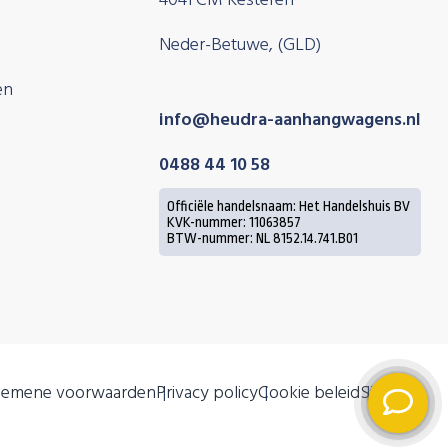
4041 CM Kesteren
Neder-Betuwe, (GLD)
en
info@heudra-aanhangwagens.nl
0488 44 10 58
Officiële handelsnaam: Het Handelshuis BV
KVK-nummer: 11063857
BTW-nummer: NL 8152.14.741.B01
gemene voorwaarden
Privacy policy
Cookie beleid
Sitemap