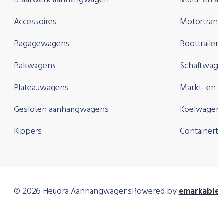
Maatwerk aanhangwagen
Multi- en 
Accessoires
Motortran
Bagagewagens
Boottraile
Bakwagens
Schaftwag
Plateauwagens
Markt- en
Gesloten aanhangwagens
Koelwage
Kippers
Containertr
© 2026 Heudra Aanhangwagens
Powered by
emarkabl