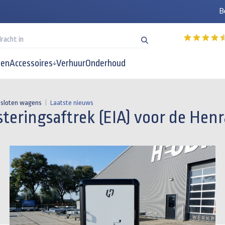
B
en
Accessoires
Verhuur
Onderhoud
gesloten wagens
|
Laatste nieuws
teringsaftrek (EIA) voor de Hen