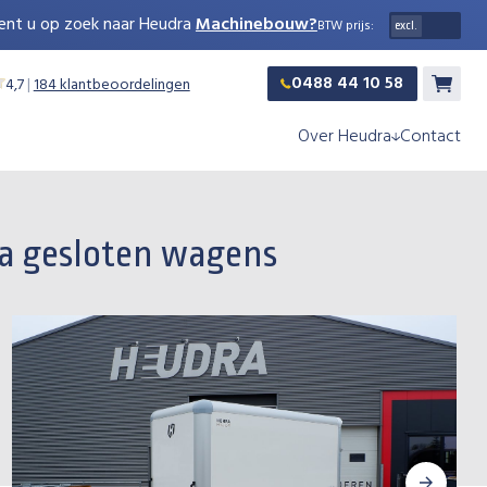
ent u op zoek naar Heudra
Machinebouw?
BTW prijs:
0488 44 10 58
4,7
|
184 klantbeoordelingen
Winkelw
Over Heudra
Contact
ra gesloten wagens